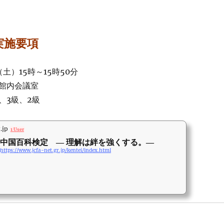
実施要項
土）15時～15時50分
館内会議室
、3級、2級
.jp
1 User
中国百科検定 ― 理解は絆を強くする。―
https://www.jcfa-net.gr.jp/kentei/index.html