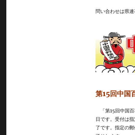
習
会
問い合わせは県連
を
始
め
ま
す
に
第15回中国
「第15回中国百
日です。受付は指
了です。指定の郵