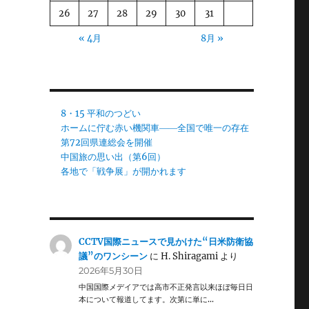
26
27
28
29
30
31
« 4月
8月 »
8・15 平和のつどい
ホームに佇む赤い機関車――全国で唯一の存在
第72回県連総会を開催
中国旅の思い出（第6回）
各地で「戦争展」が開かれます
CCTV国際ニュースで見かけた“日米防衛協
議”のワンシーン
に
H. Shiragami
より
2026年5月30日
中国国際メデイアでは高市不正発言以来ほぼ毎日日
本について報道してます。次第に単に…