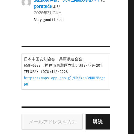
辰山の河津桜、ついに満開の季節へ！
に
porntude
より
2026年3月24日
Very good i like it
日本中国友好協会　兵庫県連合会
658-0003　神戸市東灘区本山北町3-4-9-201
TEL&FAX (078)412-2228
https://maps.app.goo.gl/DhAkeaBMHU2Bcgs
p8
メールアドレスを入力...
購読