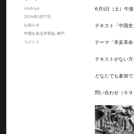
投
iroshiya
6月1日（土）午
稿
投
2024年5月17日
者
稿
カ
お知らせ
テキスト「中国史
日:
テ
タ
中国を知る学習会
,
神戸
ゴ
グ
6
コメント
テーマ「辛亥革命
リ
月
ー
の
テキストがない方
中
国
現
どなたでも参加で
代
史
講
問い合わせ（０９
座
に