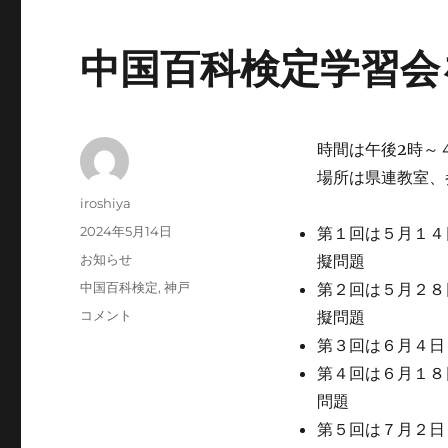
中国百科検定学習会
時間は午後2時～
場所は県連教室、
投
iroshiya
稿
投
2024年5月14日
第１回は５月１４
者
稿
カ
お知らせ
擬問題
日:
テ
タ
中国百科検定
,
神戸
第２回は５月２８
ゴ
グ
中
コメント
擬問題
リ
国
ー
第３回は６月４日
百
第４回は６月１８
科
検
問題
定
第５回は７月２日
学