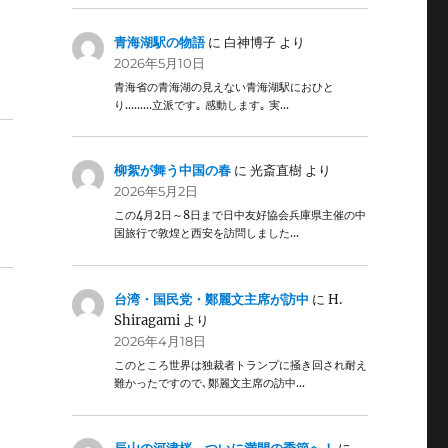
青海湖駅の物語
に
白神博子
より
2026年5月10日
青海省の青海湖の見えない青海湖駅におひと
り………立派です｡ 感動します｡ 実…
柳絮が舞う中国の春
に
光斎直樹
より
2026年5月2日
この4月2日～8日まで日中友好協会兵庫県主催の中
国旅行で敦煌と西安を訪問しました…
台湾・国民党・鄭麗文主席が訪中
に
H.
Shiragami
より
2026年4月18日
このところ世界は独裁者トランプに掻き回され耐え
難かったですので､鄭麗文主席の訪中…