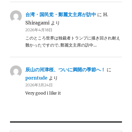
台湾・国民党・鄭麗文主席が訪中
に
H.
Shiragami
より
2026年4月18日
このところ世界は独裁者トランプに掻き回され耐え
難かったですので､鄭麗文主席の訪中…
辰山の河津桜、ついに満開の季節へ！
に
porntude
より
2026年3月24日
Very good i like it