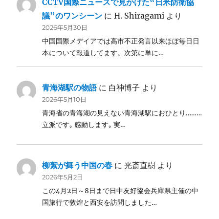
CCTV国際ニュースで見かけた“日米防衛協
議”のワンシーン
に
H. Shiragami
より
2026年5月30日
中国国際メデイアでは高市不正発言以来ほぼ毎日日
本について報道してます。次第に単に…
青海湖駅の物語
に
白神博子
より
2026年5月10日
青海省の青海湖の見えない青海湖駅におひとり………
立派です｡ 感動します｡ 実…
柳絮が舞う中国の春
に
光斎直樹
より
2026年5月2日
この4月2日～8日まで日中友好協会兵庫県主催の中
国旅行で敦煌と西安を訪問しました…