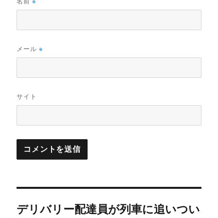
名前
※
メール
※
サイト
投
デリバリー配達員が列車に追いつい