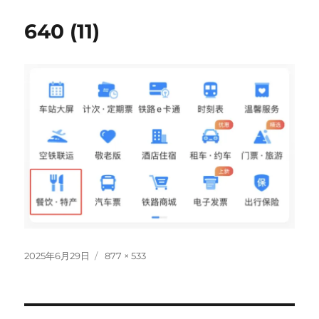
640 (11)
投
フ
2025年6月29日
877 × 533
稿
ル
日:
サ
イ
ズ