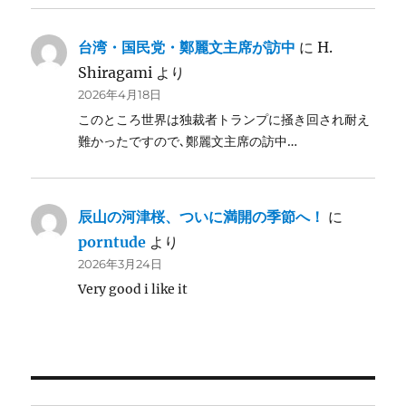
台湾・国民党・鄭麗文主席が訪中
に
H.
Shiragami
より
2026年4月18日
このところ世界は独裁者トランプに掻き回され耐え
難かったですので､鄭麗文主席の訪中…
辰山の河津桜、ついに満開の季節へ！
に
porntude
より
2026年3月24日
Very good i like it