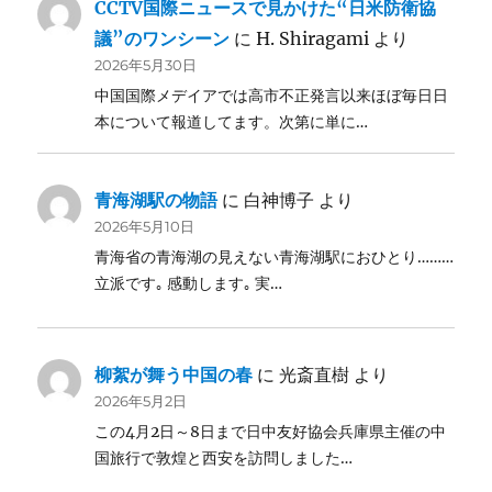
CCTV国際ニュースで見かけた“日米防衛協
議”のワンシーン
に
H. Shiragami
より
2026年5月30日
中国国際メデイアでは高市不正発言以来ほぼ毎日日
本について報道してます。次第に単に…
青海湖駅の物語
に
白神博子
より
2026年5月10日
青海省の青海湖の見えない青海湖駅におひとり………
立派です｡ 感動します｡ 実…
柳絮が舞う中国の春
に
光斎直樹
より
2026年5月2日
この4月2日～8日まで日中友好協会兵庫県主催の中
国旅行で敦煌と西安を訪問しました…