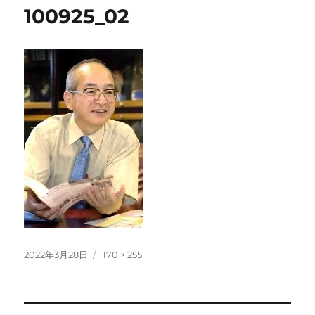
100925_02
投
フ
2022年3月28日
170 × 255
稿
ル
日:
サ
イ
ズ