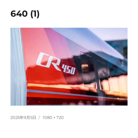
640 (1)
投
フ
2025年9月5日
1080 × 720
稿
ル
日:
サ
イ