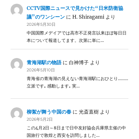
CCTV国際ニュースで見かけた“日米防衛協
議”のワンシーン
に
H. Shiragami
より
2026年5月30日
中国国際メデイアでは高市不正発言以来ほぼ毎日日
本について報道してます。次第に単に…
青海湖駅の物語
に
白神博子
より
2026年5月10日
青海省の青海湖の見えない青海湖駅におひとり………
立派です｡ 感動します｡ 実…
柳絮が舞う中国の春
に
光斎直樹
より
2026年5月2日
この4月2日～8日まで日中友好協会兵庫県主催の中
国旅行で敦煌と西安を訪問しました…