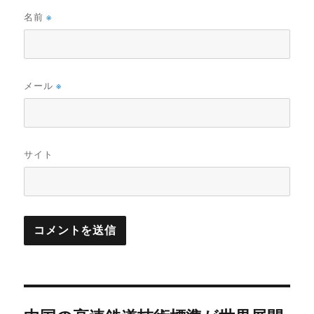
名前
※
メール
※
サイト
投