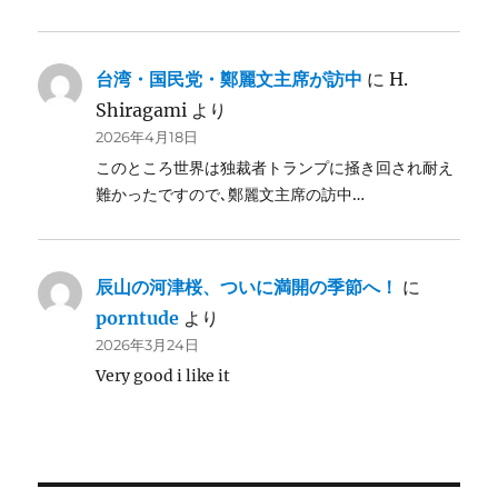
台湾・国民党・鄭麗文主席が訪中
に
H.
Shiragami
より
2026年4月18日
このところ世界は独裁者トランプに掻き回され耐え
難かったですので､鄭麗文主席の訪中…
辰山の河津桜、ついに満開の季節へ！
に
porntude
より
2026年3月24日
Very good i like it