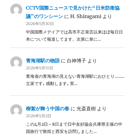
CCTV国際ニュースで見かけた“日米防衛協
議”のワンシーン
に
H. Shiragami
より
2026年5月30日
中国国際メデイアでは高市不正発言以来ほぼ毎日日
本について報道してます。次第に単に…
青海湖駅の物語
に
白神博子
より
2026年5月10日
青海省の青海湖の見えない青海湖駅におひとり………
立派です｡ 感動します｡ 実…
柳絮が舞う中国の春
に
光斎直樹
より
2026年5月2日
この4月2日～8日まで日中友好協会兵庫県主催の中
国旅行で敦煌と西安を訪問しました…