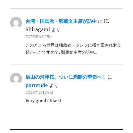
台湾・国民党・鄭麗文主席が訪中
に
H.
Shiragami
より
2026年4月18日
このところ世界は独裁者トランプに掻き回され耐え
難かったですので､鄭麗文主席の訪中…
辰山の河津桜、ついに満開の季節へ！
に
porntude
より
2026年3月24日
Very good i like it