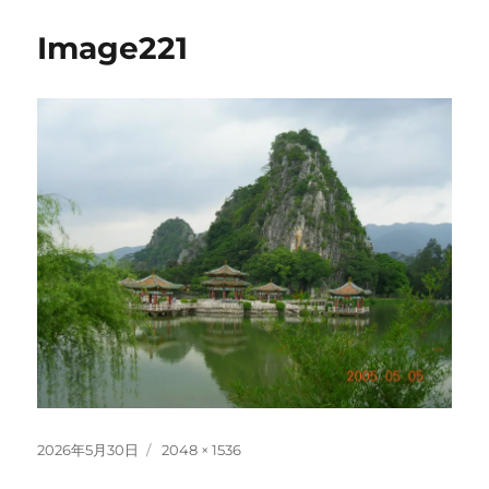
Image221
投
フ
2026年5月30日
2048 × 1536
稿
ル