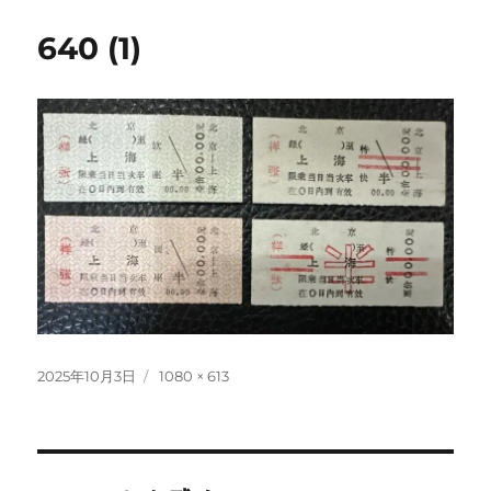
640 (1)
投
フ
2025年10月3日
1080 × 613
稿
ル
日:
サ
イ
ズ