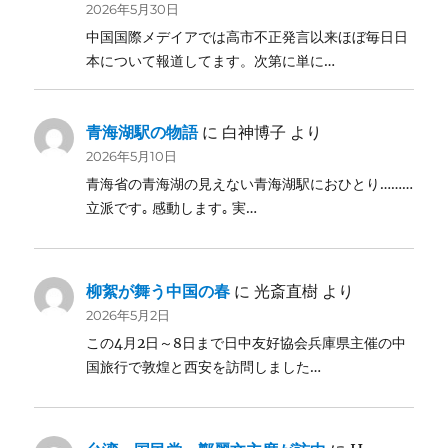
2026年5月30日
中国国際メデイアでは高市不正発言以来ほぼ毎日日
本について報道してます。次第に単に…
青海湖駅の物語
に
白神博子
より
2026年5月10日
青海省の青海湖の見えない青海湖駅におひとり………
立派です｡ 感動します｡ 実…
柳絮が舞う中国の春
に
光斎直樹
より
2026年5月2日
この4月2日～8日まで日中友好協会兵庫県主催の中
国旅行で敦煌と西安を訪問しました…