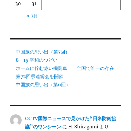
30
31
« 7月
中国旅の思い出（第7回）
8・15 平和のつどい
ホームに佇む赤い機関車――全国で唯一の存在
第72回県連総会を開催
中国旅の思い出（第6回）
CCTV国際ニュースで見かけた“日米防衛協
議”のワンシーン
に
H. Shiragami
より