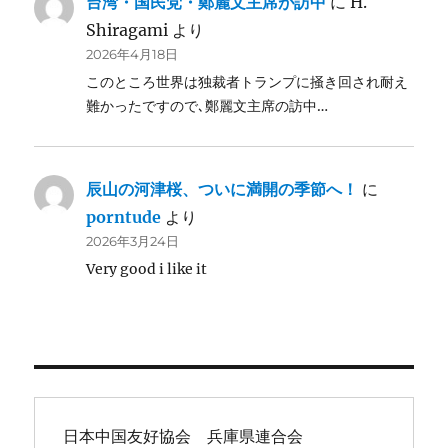
台湾・国民党・鄭麗文主席が訪中
に
H.
Shiragami
より
2026年4月18日
このところ世界は独裁者トランプに掻き回され耐え
難かったですので､鄭麗文主席の訪中…
辰山の河津桜、ついに満開の季節へ！
に
porntude
より
2026年3月24日
Very good i like it
日本中国友好協会　兵庫県連合会