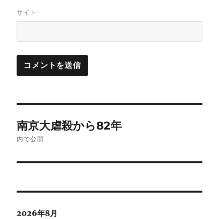
サイト
投
南京大虐殺から82年
稿
内で公開
ナ
ビ
ゲ
2026年8月
ー