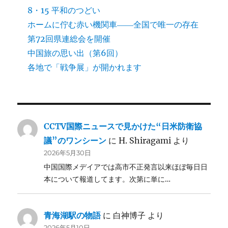
8・15 平和のつどい
ホームに佇む赤い機関車――全国で唯一の存在
第72回県連総会を開催
中国旅の思い出（第6回）
各地で「戦争展」が開かれます
CCTV国際ニュースで見かけた“日米防衛協
議”のワンシーン
に
H. Shiragami
より
2026年5月30日
中国国際メデイアでは高市不正発言以来ほぼ毎日日
本について報道してます。次第に単に…
青海湖駅の物語
に
白神博子
より
2026年5月10日