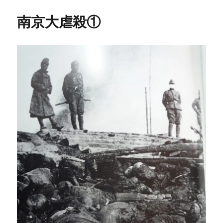
南京大虐殺①