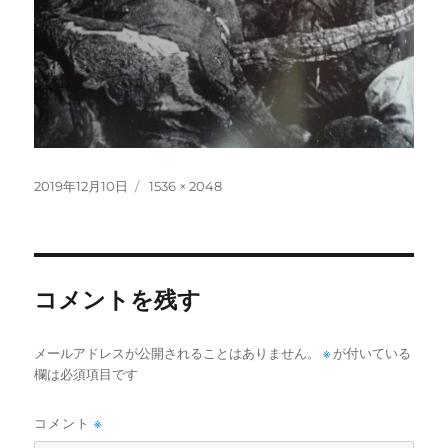
投
フ
2019年12月10日
1536 × 2048
稿
ル
日:
サ
イ
ズ
コメントを残す
メールアドレスが公開されることはありません。
※
が付いている
欄は必須項目です
コメント
※