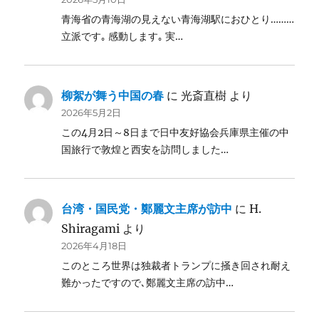
青海省の青海湖の見えない青海湖駅におひとり………
立派です｡ 感動します｡ 実…
柳絮が舞う中国の春
に
光斎直樹
より
2026年5月2日
この4月2日～8日まで日中友好協会兵庫県主催の中
国旅行で敦煌と西安を訪問しました…
台湾・国民党・鄭麗文主席が訪中
に
H.
Shiragami
より
2026年4月18日
このところ世界は独裁者トランプに掻き回され耐え
難かったですので､鄭麗文主席の訪中…