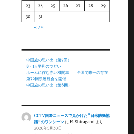
23
24
25
26
27
28
29
30
31
« 7月
中国旅の思い出（第7回）
8・15 平和のつどい
ホームに佇む赤い機関車――全国で唯一の存在
第72回県連総会を開催
中国旅の思い出（第6回）
CCTV国際ニュースで見かけた“日米防衛協
議”のワンシーン
に
H. Shiragami
より
2026年5月30日