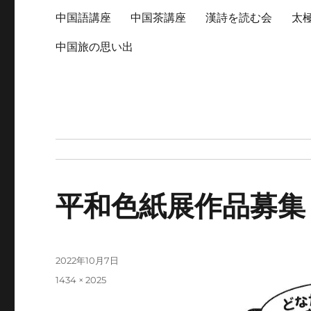
中国語講座
中国茶講座
漢詩を読む会
太
中国旅の思い出
平和色紙展作品募集
投
2022年10月7日
稿
フ
1434 × 2025
日:
ル
サ