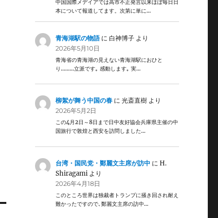
中国国際メデイアでは高市不正発言以来ほぼ毎日日
本について報道してます。次第に単に…
青海湖駅の物語
に
白神博子
より
2026年5月10日
青海省の青海湖の見えない青海湖駅におひと
り………立派です｡ 感動します｡ 実…
柳絮が舞う中国の春
に
光斎直樹
より
2026年5月2日
この4月2日～8日まで日中友好協会兵庫県主催の中
国旅行で敦煌と西安を訪問しました…
台湾・国民党・鄭麗文主席が訪中
に
H.
Shiragami
より
2026年4月18日
このところ世界は独裁者トランプに掻き回され耐え
難かったですので､鄭麗文主席の訪中…