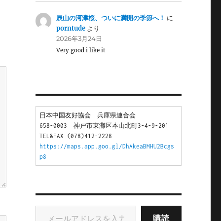
辰山の河津桜、ついに満開の季節へ！
に
porntude
より
2026年3月24日
Very good i like it
日本中国友好協会　兵庫県連合会
658-0003　神戸市東灘区本山北町3-4-9-201
TEL&FAX (078)412-2228
https://maps.app.goo.gl/DhAkeaBMHU2Bcgs
p8
メールアドレスを入力...
購読