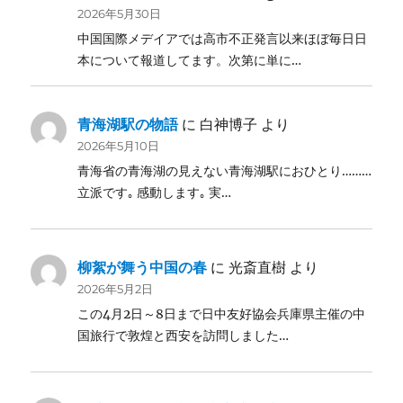
2026年5月30日
中国国際メデイアでは高市不正発言以来ほぼ毎日日
本について報道してます。次第に単に…
青海湖駅の物語
に
白神博子
より
2026年5月10日
青海省の青海湖の見えない青海湖駅におひとり………
立派です｡ 感動します｡ 実…
柳絮が舞う中国の春
に
光斎直樹
より
2026年5月2日
この4月2日～8日まで日中友好協会兵庫県主催の中
国旅行で敦煌と西安を訪問しました…