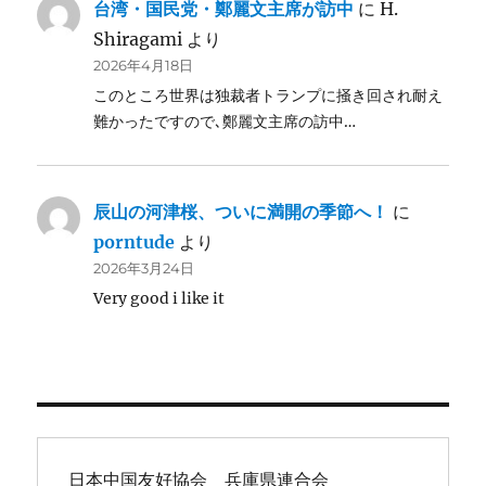
台湾・国民党・鄭麗文主席が訪中
に
H.
Shiragami
より
2026年4月18日
このところ世界は独裁者トランプに掻き回され耐え
難かったですので､鄭麗文主席の訪中…
辰山の河津桜、ついに満開の季節へ！
に
porntude
より
2026年3月24日
Very good i like it
日本中国友好協会　兵庫県連合会