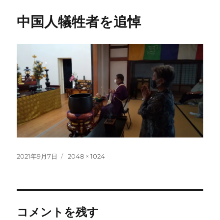
中国人犠牲者を追悼
投
フ
2021年9月7日
2048 × 1024
稿
ル
日:
サ
イ
ズ
コメントを残す