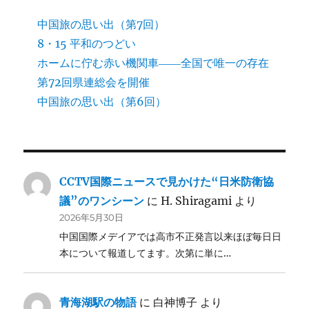
中国旅の思い出（第7回）
8・15 平和のつどい
ホームに佇む赤い機関車――全国で唯一の存在
第72回県連総会を開催
中国旅の思い出（第6回）
CCTV国際ニュースで見かけた“日米防衛協
議”のワンシーン
に
H. Shiragami
より
2026年5月30日
中国国際メデイアでは高市不正発言以来ほぼ毎日日
本について報道してます。次第に単に…
青海湖駅の物語
に
白神博子
より