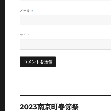
メール
※
サイト
投
2023南京町春節祭
稿