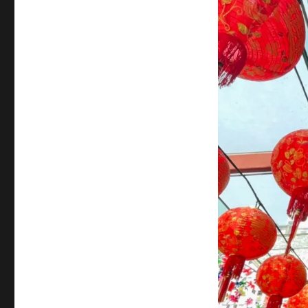
サ
イ
ズ