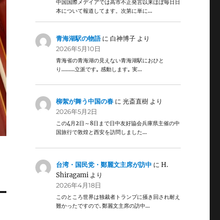
中国国際メデイアでは高市不正発言以来ほぼ毎日日
本について報道してます。次第に単に…
青海湖駅の物語
に
白神博子
より
2026年5月10日
青海省の青海湖の見えない青海湖駅におひと
り………立派です｡ 感動します｡ 実…
柳絮が舞う中国の春
に
光斎直樹
より
2026年5月2日
この4月2日～8日まで日中友好協会兵庫県主催の中
国旅行で敦煌と西安を訪問しました…
台湾・国民党・鄭麗文主席が訪中
に
H.
Shiragami
より
2026年4月18日
このところ世界は独裁者トランプに掻き回され耐え
難かったですので､鄭麗文主席の訪中…