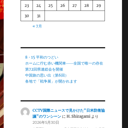
23
24
25
26
27
28
29
30
31
« 7月
8・15 平和のつどい
ホームに佇む赤い機関車――全国で唯一の存在
第72回県連総会を開催
中国旅の思い出（第6回）
各地で「戦争展」が開かれます
CCTV国際ニュースで見かけた“日米防衛協
議”のワンシーン
に
H. Shiragami
より
2026年5月30日