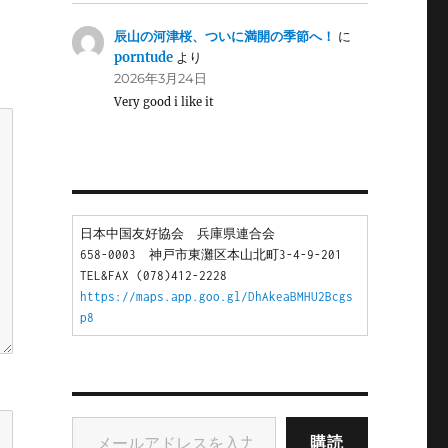
辰山の河津桜、ついに満開の季節へ！
に
porntude
より
2026年3月24日
Very good i like it
日本中国友好協会　兵庫県連合会
658-0003　神戸市東灘区本山北町3-4-9-201
TEL&FAX (078)412-2228
https://maps.app.goo.gl/DhAkeaBMHU2Bcgs
p8
メールアドレスを入力...
購読