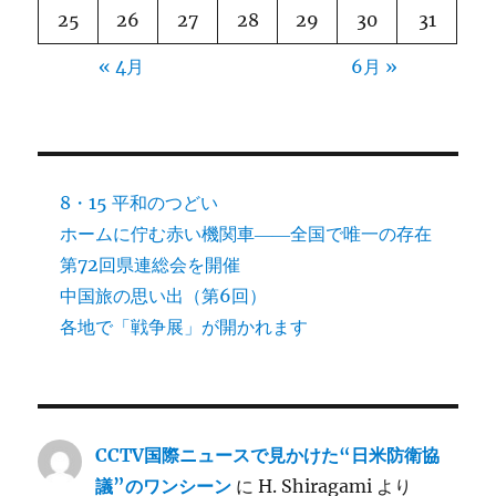
足
25
26
27
28
29
30
31
に
« 4月
6月 »
8・15 平和のつどい
ホームに佇む赤い機関車――全国で唯一の存在
第72回県連総会を開催
中国旅の思い出（第6回）
各地で「戦争展」が開かれます
CCTV国際ニュースで見かけた“日米防衛協
議”のワンシーン
に
H. Shiragami
より