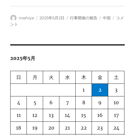
投
投
カ
タ
春
iroshiya
2025年5月2日
行事開催の報告
中国
コメ
稿
稿
テ
グ
爛
ント
者
日:
ゴ
漫、
リ
初
ー
夏
の
陽
2025年5月
気
の
「杭
日
月
火
水
木
金
土
州・
紹
1
2
3
興
ツ
4
5
6
7
8
9
10
ア
ー」
11
12
13
14
15
16
17
に
大
18
19
20
21
22
23
24
満