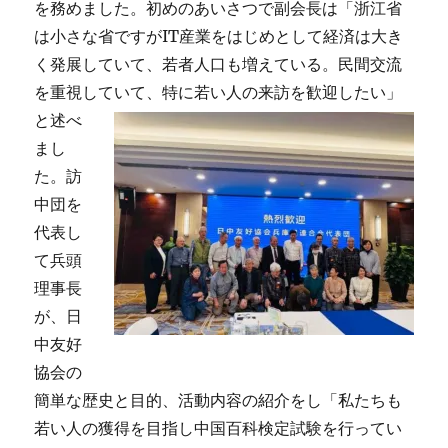
を務めました。初めのあいさつで副会長は「浙江省
は小さな省ですがIT産業をはじめとして経済は大き
く発展していて、若者人口も増えている。民間交流
を重視していて、特に若い人の来訪を歓迎し
たい」
と述べ
まし
た。訪
中団を
代表し
て兵頭
理事長
が、日
中友好
協会の
簡単な歴史と目的、活動内容の紹介をし「私たちも
若い人の獲得を目指し中国百科検定試験を行ってい