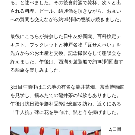
る」と述べました。その後食前酒で乾杯、次々と出
される料理、ビール、紹興酒を頂きながら、お互い
への質問も交えながら約2時間の懇談が続きました。
最後にこちらが持参した日中友好新聞、百科検定テ
キスト、ブックレットと神戸名物「瓦せんべい」を
先方からのお土産と交換、記念撮影をして懇談会を
終えました。午後は、西湖を遊覧船で約1時間回遊す
る船旅を楽しみました。
3日目午前中はこの地の有名な龍井茶畑、茶葉博物館
を見学し、摘みたての龍井茶の試飲もありました。
午後は抗日戦争勝利受降記念館を訪ね、近くにある
「千人抗」碑に花を手向け、黙とうを捧げました。
4日目