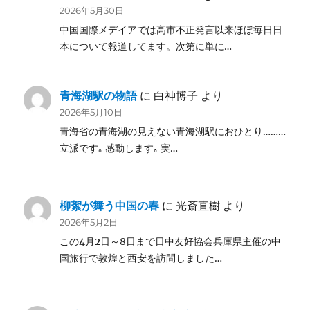
2026年5月30日
中国国際メデイアでは高市不正発言以来ほぼ毎日日
本について報道してます。次第に単に…
青海湖駅の物語
に
白神博子
より
2026年5月10日
青海省の青海湖の見えない青海湖駅におひとり………
立派です｡ 感動します｡ 実…
柳絮が舞う中国の春
に
光斎直樹
より
2026年5月2日
この4月2日～8日まで日中友好協会兵庫県主催の中
国旅行で敦煌と西安を訪問しました…