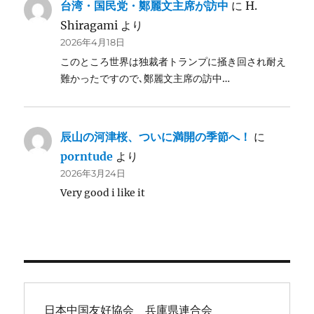
台湾・国民党・鄭麗文主席が訪中
に
H.
Shiragami
より
2026年4月18日
このところ世界は独裁者トランプに掻き回され耐え
難かったですので､鄭麗文主席の訪中…
辰山の河津桜、ついに満開の季節へ！
に
porntude
より
2026年3月24日
Very good i like it
日本中国友好協会　兵庫県連合会