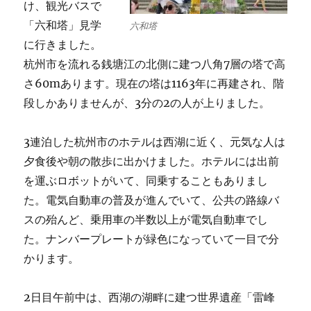
け、観光バスで
「六和塔」見学
六和塔
に行きました。
杭州市を流れる銭塘江の北側に建つ八角7層の塔で高
さ60mあります。現在の塔は1163年に再建され、階
段しかありませんが、3分の2の人が上りました。
3連泊した杭州市のホテルは西湖に近く、元気な人は
夕食後や朝の散歩に出かけました。ホテルには出前
を運ぶロボットがいて、同乗することもありまし
た。電気自動車の普及が進んでいて、公共の路線バ
スの殆んど、乗用車の半数以上が電気自動車でし
た。ナンバープレートが緑色になっていて一目で分
かります。
2日目午前中は、西湖の湖畔に建つ世界遺産「雷峰