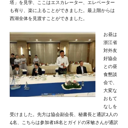
塔」を見学、ここはエスカレーター、エレベーター
も有り、楽に上ることができました。最上階からは
西湖全体を見渡すことができました。
お昼は
浙江省
対外友
好協会
との昼
食懇談
会で、
大変な
おもて
なしを
受けました。先方は協会副会長、秘書長と通訳2人の
4名、こちらは参加者18名とガイドの宋敏さんが通訳