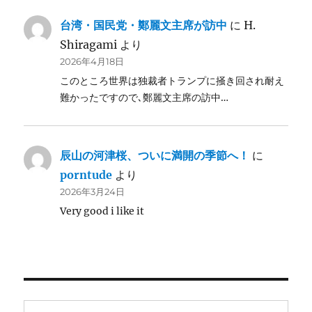
台湾・国民党・鄭麗文主席が訪中
に
H.
Shiragami
より
2026年4月18日
このところ世界は独裁者トランプに掻き回され耐え
難かったですので､鄭麗文主席の訪中…
辰山の河津桜、ついに満開の季節へ！
に
porntude
より
2026年3月24日
Very good i like it