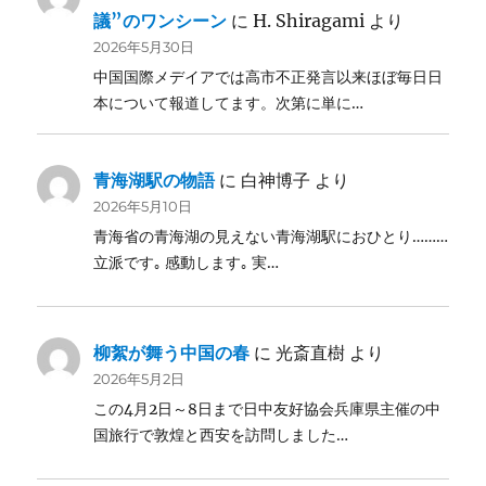
議”のワンシーン
に
H. Shiragami
より
2026年5月30日
中国国際メデイアでは高市不正発言以来ほぼ毎日日
本について報道してます。次第に単に…
青海湖駅の物語
に
白神博子
より
2026年5月10日
青海省の青海湖の見えない青海湖駅におひとり………
立派です｡ 感動します｡ 実…
柳絮が舞う中国の春
に
光斎直樹
より
2026年5月2日
この4月2日～8日まで日中友好協会兵庫県主催の中
国旅行で敦煌と西安を訪問しました…