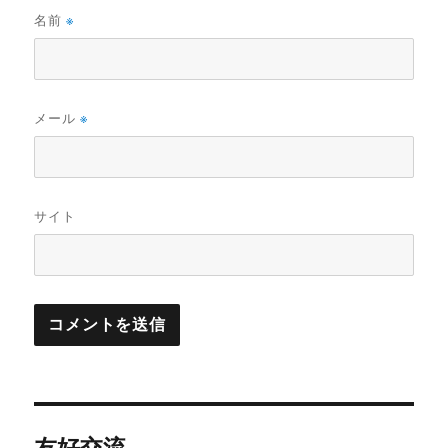
名前
※
メール
※
サイト
投
友好交流