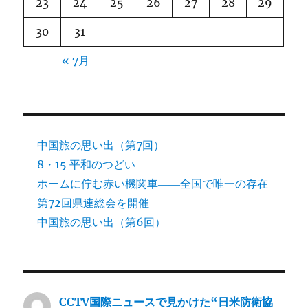
23
24
25
26
27
28
29
30
31
« 7月
中国旅の思い出（第7回）
8・15 平和のつどい
ホームに佇む赤い機関車――全国で唯一の存在
第72回県連総会を開催
中国旅の思い出（第6回）
CCTV国際ニュースで見かけた“日米防衛協