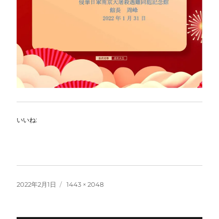
いいね:
投
フ
2022年2月1日
1443 × 2048
稿
ル
日:
サ
イ