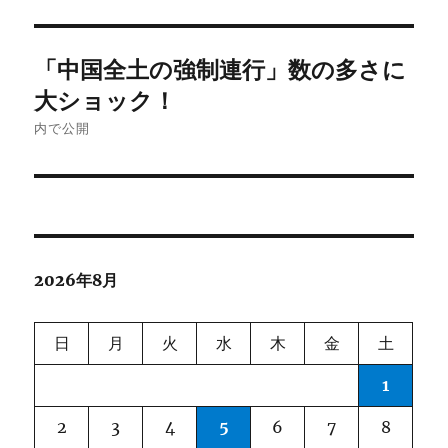
投
「中国全土の強制連行」数の多さに
稿
大ショック！
ナ
内で公開
ビ
ゲ
ー
2026年8月
シ
ョ
日
月
火
水
木
金
土
ン
1
2
3
4
5
6
7
8