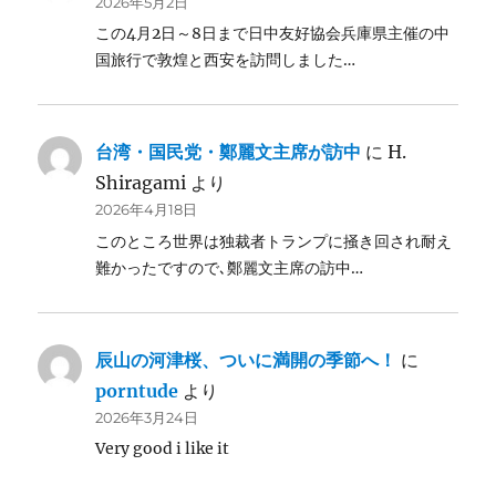
2026年5月2日
この4月2日～8日まで日中友好協会兵庫県主催の中
国旅行で敦煌と西安を訪問しました…
台湾・国民党・鄭麗文主席が訪中
に
H.
Shiragami
より
2026年4月18日
このところ世界は独裁者トランプに掻き回され耐え
難かったですので､鄭麗文主席の訪中…
辰山の河津桜、ついに満開の季節へ！
に
porntude
より
2026年3月24日
Very good i like it