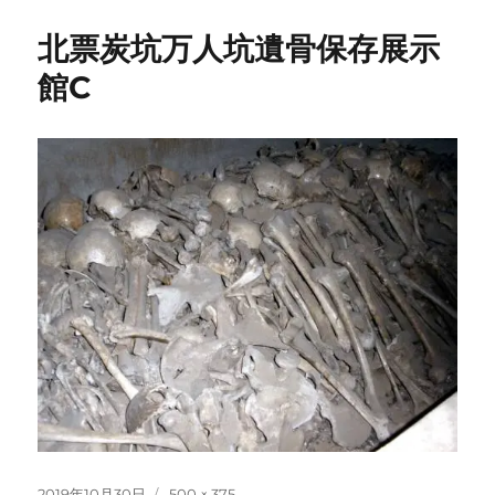
北票炭坑万人坑遺骨保存展示
館C
投
フ
2019年10月30日
500 × 375