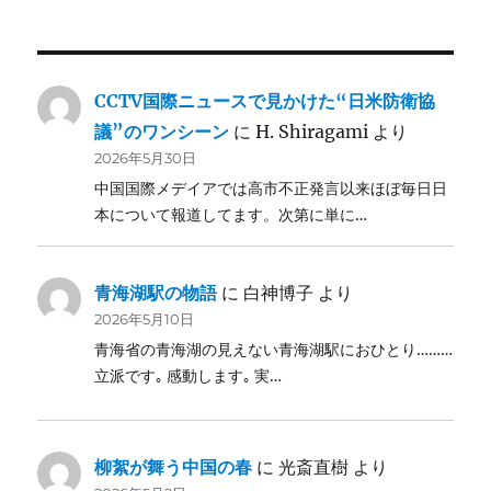
CCTV国際ニュースで見かけた“日米防衛協
議”のワンシーン
に
H. Shiragami
より
2026年5月30日
中国国際メデイアでは高市不正発言以来ほぼ毎日日
本について報道してます。次第に単に…
青海湖駅の物語
に
白神博子
より
2026年5月10日
青海省の青海湖の見えない青海湖駅におひとり………
立派です｡ 感動します｡ 実…
柳絮が舞う中国の春
に
光斎直樹
より