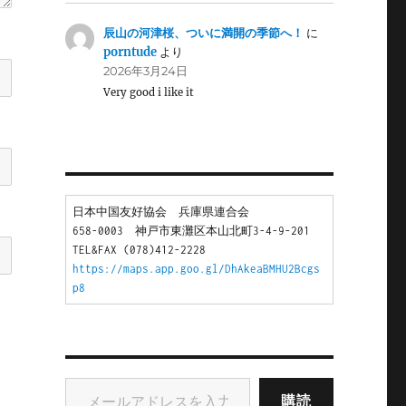
辰山の河津桜、ついに満開の季節へ！
に
porntude
より
2026年3月24日
Very good i like it
日本中国友好協会　兵庫県連合会
658-0003　神戸市東灘区本山北町3-4-9-201
TEL&FAX (078)412-2228
https://maps.app.goo.gl/DhAkeaBMHU2Bcgs
p8
メールアドレスを入力...
購読