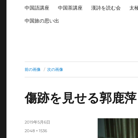
中国語講座
中国茶講座
漢詩を読む会
太
中国旅の思い出
前の画像
次の画像
傷跡を見せる郭鹿萍
投
2019年5月6日
稿
フ
2048 × 1536
日:
ル