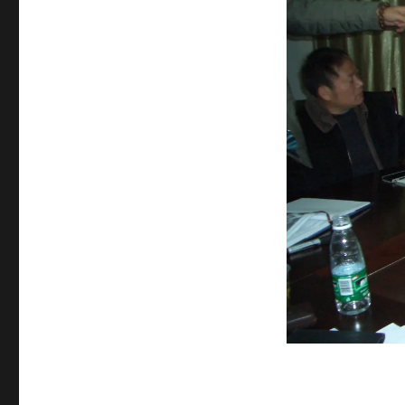
サ
イ
ズ