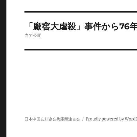
投
「廠窖大虐殺」事件から76
稿
内で公開
ナ
ビ
ゲ
ー
シ
ョ
日本中国友好協会兵庫県連合会
Proudly powered by Word
ン