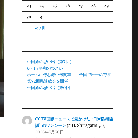
23
24
25
26
27
28
29
30
31
« 7月
中国旅の思い出（第7回）
8・15 平和のつどい
ホームに佇む赤い機関車――全国で唯一の存在
第72回県連総会を開催
中国旅の思い出（第6回）
CCTV国際ニュースで見かけた“日米防衛協
議”のワンシーン
に
H. Shiragami
より
2026年5月30日