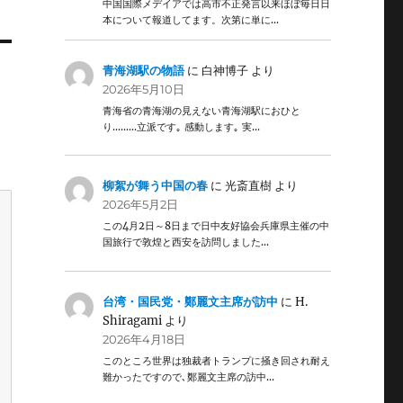
中国国際メデイアでは高市不正発言以来ほぼ毎日日
本について報道してます。次第に単に…
青海湖駅の物語
に
白神博子
より
2026年5月10日
青海省の青海湖の見えない青海湖駅におひと
り………立派です｡ 感動します｡ 実…
柳絮が舞う中国の春
に
光斎直樹
より
2026年5月2日
この4月2日～8日まで日中友好協会兵庫県主催の中
国旅行で敦煌と西安を訪問しました…
台湾・国民党・鄭麗文主席が訪中
に
H.
Shiragami
より
2026年4月18日
このところ世界は独裁者トランプに掻き回され耐え
難かったですので､鄭麗文主席の訪中…