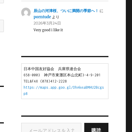
辰山の河津桜、ついに満開の季節へ！
に
porntude
より
2026年3月24日
Very good i like it
日本中国友好協会　兵庫県連合会
658-0003　神戸市東灘区本山北町3-4-9-201
TEL&FAX (078)412-2228
https://maps.app.goo.gl/DhAkeaBMHU2Bcgs
p8
メールアドレスを入力...
購読