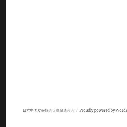
ゲ
ー
シ
ョ
ン
日本中国友好協会兵庫県連合会
Proudly powered by Word