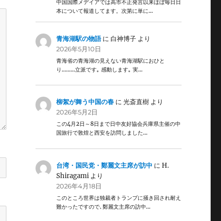
中国国際メデイアでは高市不正発言以来ほぼ毎日日
本について報道してます。次第に単に…
青海湖駅の物語
に
白神博子
より
2026年5月10日
青海省の青海湖の見えない青海湖駅におひと
り………立派です｡ 感動します｡ 実…
柳絮が舞う中国の春
に
光斎直樹
より
2026年5月2日
この4月2日～8日まで日中友好協会兵庫県主催の中
国旅行で敦煌と西安を訪問しました…
台湾・国民党・鄭麗文主席が訪中
に
H.
Shiragami
より
2026年4月18日
このところ世界は独裁者トランプに掻き回され耐え
難かったですので､鄭麗文主席の訪中…