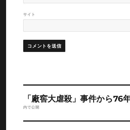
サイト
投
「廠窖大虐殺」事件から76
稿
内で公開
ナ
ビ