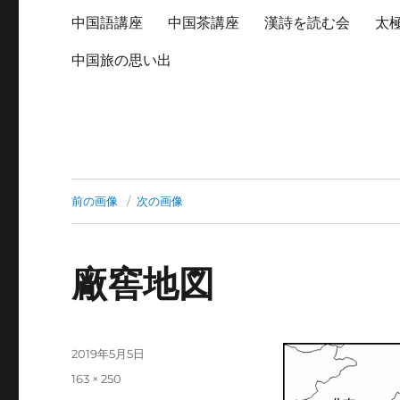
中国語講座
中国茶講座
漢詩を読む会
太
中国旅の思い出
前の画像
次の画像
廠窖地図
投
2019年5月5日
稿
フ
163 × 250
日:
ル