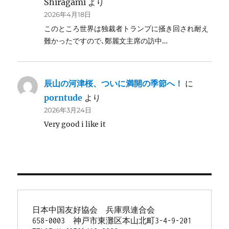
Shiragami
より
2026年4月18日
このところ世界は独裁者トランプに掻き回され耐え
難かったですので､鄭麗文主席の訪中…
辰山の河津桜、ついに満開の季節へ！
に
porntude
より
2026年3月24日
Very good i like it
日本中国友好協会　兵庫県連合会
658-0003　神戸市東灘区本山北町3-4-9-201