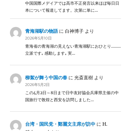
中国国際メデイアでは高市不正発言以来ほぼ毎日日
本について報道してます。次第に単に…
青海湖駅の物語
に
白神博子
より
2026年5月10日
青海省の青海湖の見えない青海湖駅におひとり………
立派です｡ 感動します｡ 実…
柳絮が舞う中国の春
に
光斎直樹
より
2026年5月2日
この4月2日～8日まで日中友好協会兵庫県主催の中
国旅行で敦煌と西安を訪問しました…
台湾・国民党・鄭麗文主席が訪中
に
H.