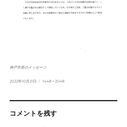
神戸市長のメッセージ
投
フ
2022年10月21日
1448 × 2048
稿
ル
日:
サ
イ
ズ
コメントを残す