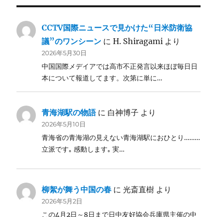
CCTV国際ニュースで見かけた“日米防衛協
議”のワンシーン
に
H. Shiragami
より
2026年5月30日
中国国際メデイアでは高市不正発言以来ほぼ毎日日
本について報道してます。次第に単に…
青海湖駅の物語
に
白神博子
より
2026年5月10日
青海省の青海湖の見えない青海湖駅におひとり………
立派です｡ 感動します｡ 実…
柳絮が舞う中国の春
に
光斎直樹
より
2026年5月2日
この4月2日～8日まで日中友好協会兵庫県主催の中