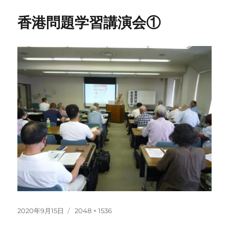
香港問題学習講演会①
投
フ
2020年9月15日
2048 × 1536
稿
ル