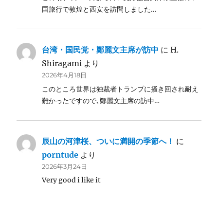
国旅行で敦煌と西安を訪問しました…
台湾・国民党・鄭麗文主席が訪中
に
H.
Shiragami
より
2026年4月18日
このところ世界は独裁者トランプに掻き回され耐え
難かったですので､鄭麗文主席の訪中…
辰山の河津桜、ついに満開の季節へ！
に
porntude
より
2026年3月24日
Very good i like it