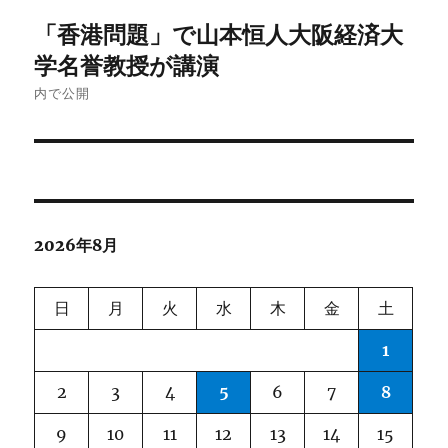
投
「香港問題」で山本恒人大阪経済大
稿
学名誉教授が講演
ナ
内で公開
ビ
ゲ
ー
2026年8月
シ
ョ
日
月
火
水
木
金
土
ン
1
2
3
4
5
6
7
8
9
10
11
12
13
14
15