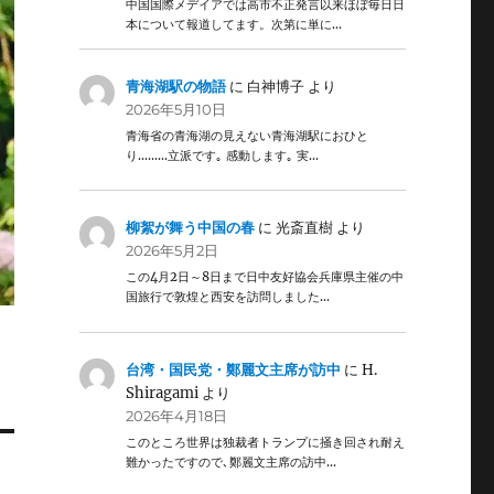
中国国際メデイアでは高市不正発言以来ほぼ毎日日
本について報道してます。次第に単に…
青海湖駅の物語
に
白神博子
より
2026年5月10日
青海省の青海湖の見えない青海湖駅におひと
り………立派です｡ 感動します｡ 実…
柳絮が舞う中国の春
に
光斎直樹
より
2026年5月2日
この4月2日～8日まで日中友好協会兵庫県主催の中
国旅行で敦煌と西安を訪問しました…
台湾・国民党・鄭麗文主席が訪中
に
H.
Shiragami
より
2026年4月18日
このところ世界は独裁者トランプに掻き回され耐え
難かったですので､鄭麗文主席の訪中…