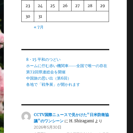
23
24
25
26
27
28
29
30
31
« 7月
8・15 平和のつどい
ホームに佇む赤い機関車――全国で唯一の存在
第72回県連総会を開催
中国旅の思い出（第6回）
各地で「戦争展」が開かれます
CCTV国際ニュースで見かけた“日米防衛協
議”のワンシーン
に
H. Shiragami
より
2026年5月30日