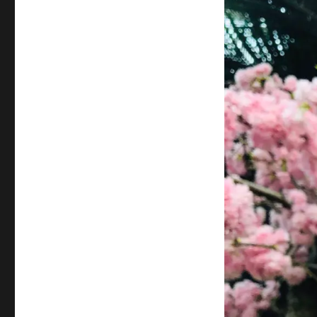
サ
イ
ズ