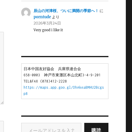
辰山の河津桜、ついに満開の季節へ！
に
porntude
より
2026年3月24日
Very good i like it
日本中国友好協会　兵庫県連合会
658-0003　神戸市東灘区本山北町3-4-9-201
TEL&FAX (078)412-2228
https://maps.app.goo.gl/DhAkeaBMHU2Bcgs
p8
メールアドレスを入力...
購読