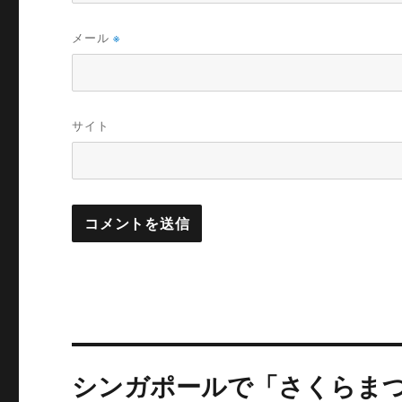
メール
※
サイト
投
シンガポールで「さくらま
稿