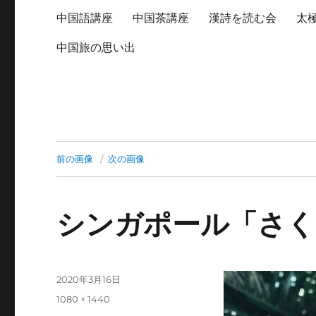
中国語講座
中国茶講座
漢詩を読む会
太
中国旅の思い出
前の画像
次の画像
シンガポール「さく
投
2020年3月16日
稿
フ
1080 × 1440
日:
ル