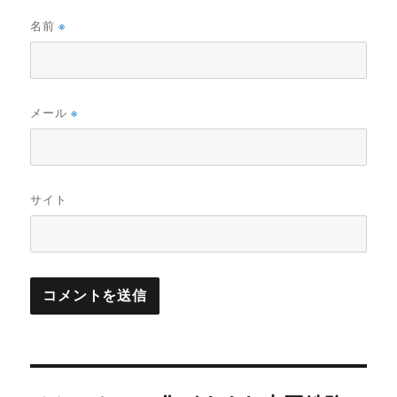
名前
※
メール
※
サイト
投