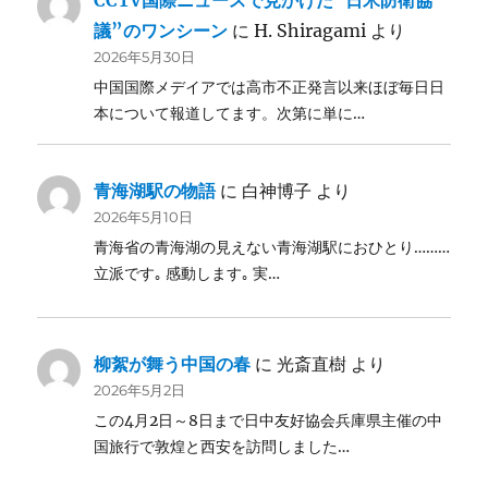
議”のワンシーン
に
H. Shiragami
より
2026年5月30日
中国国際メデイアでは高市不正発言以来ほぼ毎日日
本について報道してます。次第に単に…
青海湖駅の物語
に
白神博子
より
2026年5月10日
青海省の青海湖の見えない青海湖駅におひとり………
立派です｡ 感動します｡ 実…
柳絮が舞う中国の春
に
光斎直樹
より
2026年5月2日
この4月2日～8日まで日中友好協会兵庫県主催の中
国旅行で敦煌と西安を訪問しました…