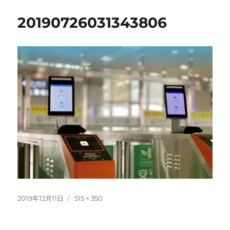
20190726031343806
投
フ
2019年12月11日
515 × 350
稿
ル
日:
サ
イ