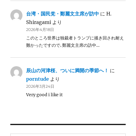
台湾・国民党・鄭麗文主席が訪中
に
H.
Shiragami
より
2026年4月18日
このところ世界は独裁者トランプに掻き回され耐え
難かったですので､鄭麗文主席の訪中…
辰山の河津桜、ついに満開の季節へ！
に
porntude
より
2026年3月24日
Very good i like it