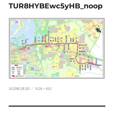
TUR8HYBEwc5yHB_noop
投
フ
2023年2月2日
1026 × 652
稿
ル
日:
サ
イ
ズ