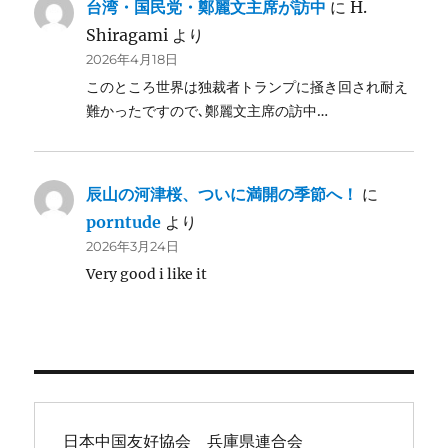
台湾・国民党・鄭麗文主席が訪中
に
H.
Shiragami
より
2026年4月18日
このところ世界は独裁者トランプに掻き回され耐え
難かったですので､鄭麗文主席の訪中…
辰山の河津桜、ついに満開の季節へ！
に
porntude
より
2026年3月24日
Very good i like it
日本中国友好協会　兵庫県連合会