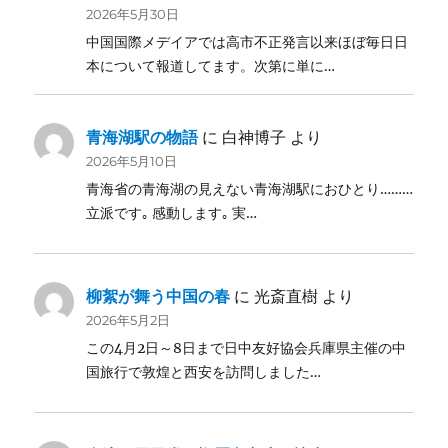
2026年5月30日
中国国際メデイアでは高市不正発言以来ほぼ毎日日
本について報道してます。次第に単に…
青海湖駅の物語
に
白神博子
より
2026年5月10日
青海省の青海湖の見えない青海湖駅におひとり………
立派です｡ 感動します｡ 実…
柳絮が舞う中国の春
に
光斎直樹
より
2026年5月2日
この4月2日～8日まで日中友好協会兵庫県主催の中
国旅行で敦煌と西安を訪問しました…