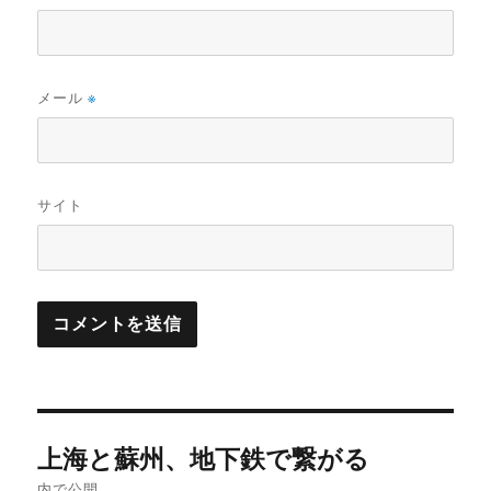
メール
※
サイト
投
上海と蘇州、地下鉄で繋がる
稿
内で公開