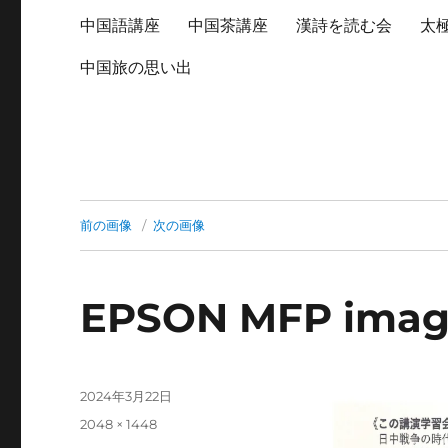
中国語講座
中国茶講座
漢詩を読む会
太
中国旅の思い出
前の画像
次の画像
EPSON MFP ima
投
2024年3月22日
稿
フ
2048 × 1448
日:
ル