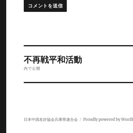
投
不再戦平和活動
稿
内で公開
ナ
ビ
ゲ
ー
日本中国友好協会兵庫県連合会
Proudly powered by Word
シ