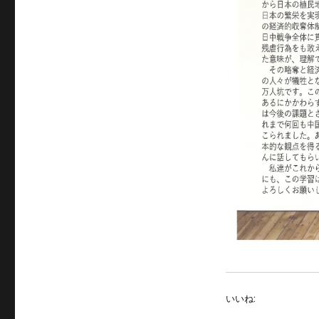
サ
イ
ズ
いいね: