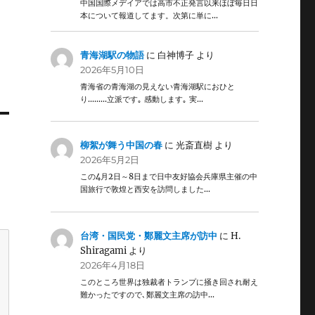
中国国際メデイアでは高市不正発言以来ほぼ毎日日
本について報道してます。次第に単に…
青海湖駅の物語
に
白神博子
より
2026年5月10日
青海省の青海湖の見えない青海湖駅におひと
り………立派です｡ 感動します｡ 実…
柳絮が舞う中国の春
に
光斎直樹
より
2026年5月2日
この4月2日～8日まで日中友好協会兵庫県主催の中
国旅行で敦煌と西安を訪問しました…
台湾・国民党・鄭麗文主席が訪中
に
H.
Shiragami
より
2026年4月18日
このところ世界は独裁者トランプに掻き回され耐え
難かったですので､鄭麗文主席の訪中…