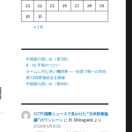
23
24
25
26
27
28
29
30
31
« 7月
中国旅の思い出（第7回）
8・15 平和のつどい
ホームに佇む赤い機関車――全国で唯一の存在
第72回県連総会を開催
中国旅の思い出（第6回）
CCTV国際ニュースで見かけた“日米防衛協
議”のワンシーン
に
H. Shiragami
より
2026年5月30日