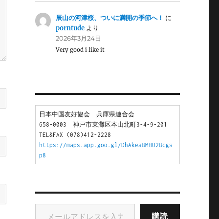
辰山の河津桜、ついに満開の季節へ！
に
porntude
より
2026年3月24日
Very good i like it
日本中国友好協会　兵庫県連合会
658-0003　神戸市東灘区本山北町3-4-9-201
TEL&FAX (078)412-2228
https://maps.app.goo.gl/DhAkeaBMHU2Bcgs
p8
メールアドレスを入力...
購読