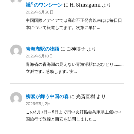
議”のワンシーン
に
H. Shiragami
より
2026年5月30日
中国国際メデイアでは高市不正発言以来ほぼ毎日日
本について報道してます。次第に単に…
青海湖駅の物語
に
白神博子
より
2026年5月10日
青海省の青海湖の見えない青海湖駅におひとり………
立派です｡ 感動します｡ 実…
柳絮が舞う中国の春
に
光斎直樹
より
2026年5月2日
この4月2日～8日まで日中友好協会兵庫県主催の中
国旅行で敦煌と西安を訪問しました…