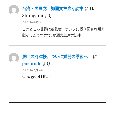
台湾・国民党・鄭麗文主席が訪中
に
H.
Shiragami
より
2026年4月18日
このところ世界は独裁者トランプに掻き回され耐え
難かったですので､鄭麗文主席の訪中…
辰山の河津桜、ついに満開の季節へ！
に
porntude
より
2026年3月24日
Very good i like it