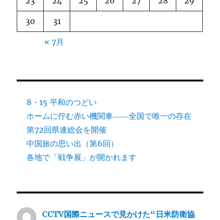
23
24
25
26
27
28
29
30
31
« 7月
8・15 平和のつどい
ホームに佇む赤い機関車――全国で唯一の存在
第72回県連総会を開催
中国旅の思い出（第6回）
各地で「戦争展」が開かれます
CCTV国際ニュースで見かけた“日米防衛協