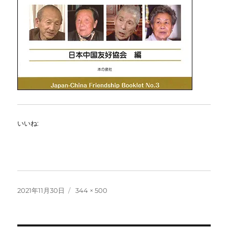
いいね:
投
フ
2021年11月30日
344 × 500
稿
ル
日:
サ
イ