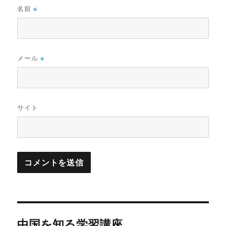
名前
※
メール
※
サイト
投
中国を知る学習講座