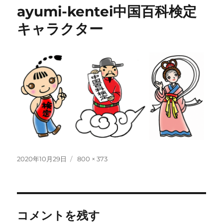
ayumi-kentei中国百科検定
キャラクター
投
フ
2020年10月29日
800 × 373
稿
ル
日:
サ
イ
ズ
コメントを残す