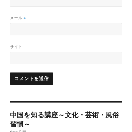
メール
※
サイト
投
中国を知る講座～文化・芸術・風俗
稿
習慣～
内で公開