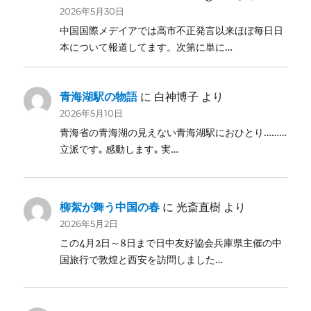
2026年5月30日
中国国際メデイアでは高市不正発言以来ほぼ毎日日
本について報道してます。次第に単に…
青海湖駅の物語
に
白神博子
より
2026年5月10日
青海省の青海湖の見えない青海湖駅におひとり………
立派です｡ 感動します｡ 実…
柳絮が舞う中国の春
に
光斎直樹
より
2026年5月2日
この4月2日～8日まで日中友好協会兵庫県主催の中
国旅行で敦煌と西安を訪問しました…