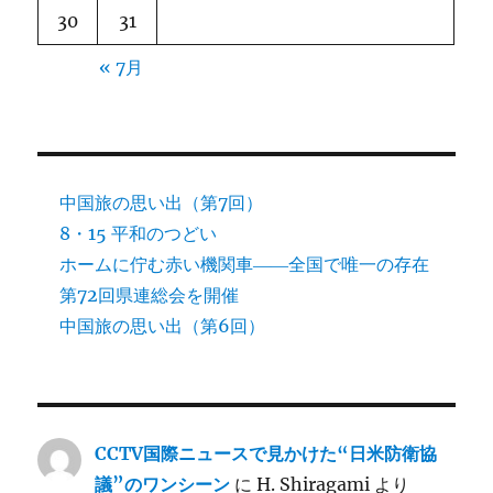
30
31
« 7月
中国旅の思い出（第7回）
8・15 平和のつどい
ホームに佇む赤い機関車――全国で唯一の存在
第72回県連総会を開催
中国旅の思い出（第6回）
CCTV国際ニュースで見かけた“日米防衛協
議”のワンシーン
に
H. Shiragami
より