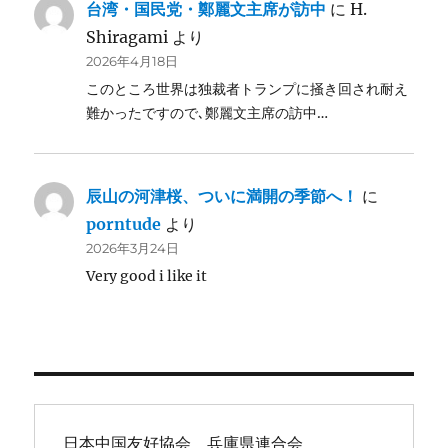
台湾・国民党・鄭麗文主席が訪中
に
H.
Shiragami
より
2026年4月18日
このところ世界は独裁者トランプに掻き回され耐え
難かったですので､鄭麗文主席の訪中…
辰山の河津桜、ついに満開の季節へ！
に
porntude
より
2026年3月24日
Very good i like it
日本中国友好協会　兵庫県連合会