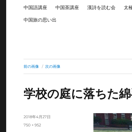
中国語講座
中国茶講座
漢詩を読む会
太
中国旅の思い出
前の画像
次の画像
学校の庭に落ちた綿
投
2018年4月27日
稿
フ
750 × 952
日:
ル