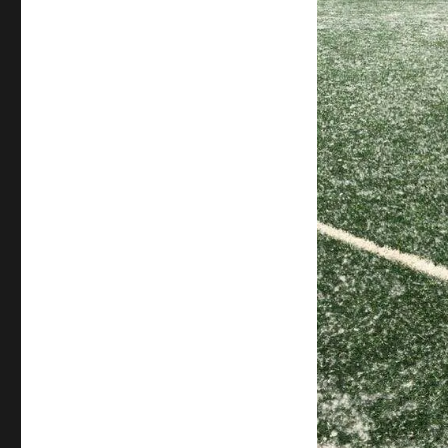
サ
イ
ズ