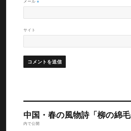
メール
※
サイト
投
中国・春の風物詩「柳の綿毛
稿
内で公開