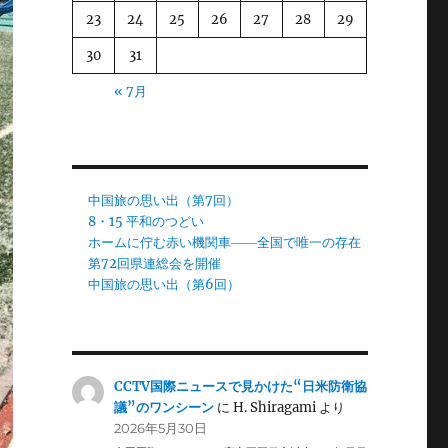
23
24
25
26
27
28
29
30
31
« 7月
中国旅の思い出（第7回）
8・15 平和のつどい
ホームに佇む赤い機関車――全国で唯一の存在
第72回県連総会を開催
中国旅の思い出（第6回）
CCTV国際ニュースで見かけた“日米防衛協
議”のワンシーン
に
H. Shiragami
より
2026年5月30日