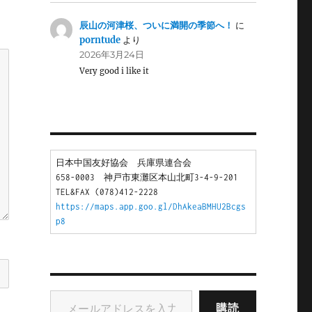
辰山の河津桜、ついに満開の季節へ！
に
porntude
より
2026年3月24日
Very good i like it
日本中国友好協会　兵庫県連合会
658-0003　神戸市東灘区本山北町3-4-9-201
TEL&FAX (078)412-2228
https://maps.app.goo.gl/DhAkeaBMHU2Bcgs
p8
メールアドレスを入力...
購読