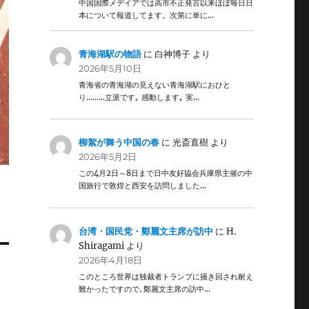
中国国際メデイアでは高市不正発言以来ほぼ毎日日
本について報道してます。次第に単に…
青海湖駅の物語
に
白神博子
より
2026年5月10日
青海省の青海湖の見えない青海湖駅におひと
り………立派です｡ 感動します｡ 実…
柳絮が舞う中国の春
に
光斎直樹
より
2026年5月2日
この4月2日～8日まで日中友好協会兵庫県主催の中
国旅行で敦煌と西安を訪問しました…
台湾・国民党・鄭麗文主席が訪中
に
H.
Shiragami
より
2026年4月18日
このところ世界は独裁者トランプに掻き回され耐え
難かったですので､鄭麗文主席の訪中…