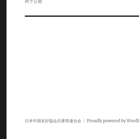
内で公開
ナ
ビ
ゲ
ー
シ
ョ
ン
日本中国友好協会兵庫県連合会
Proudly powered by Word