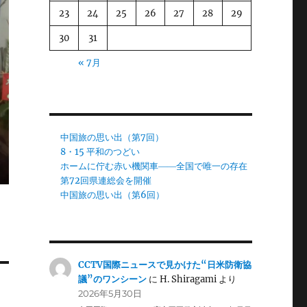
23
24
25
26
27
28
29
30
31
« 7月
中国旅の思い出（第7回）
8・15 平和のつどい
ホームに佇む赤い機関車――全国で唯一の存在
第72回県連総会を開催
中国旅の思い出（第6回）
CCTV国際ニュースで見かけた“日米防衛協
議”のワンシーン
に
H. Shiragami
より
2026年5月30日