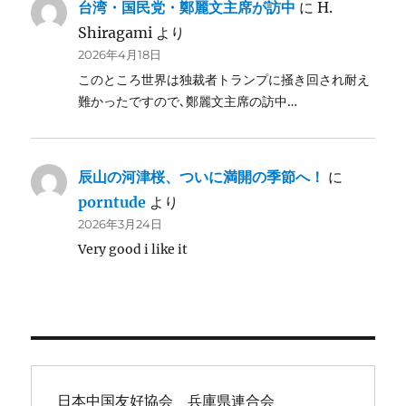
台湾・国民党・鄭麗文主席が訪中
に
H.
Shiragami
より
2026年4月18日
このところ世界は独裁者トランプに掻き回され耐え
難かったですので､鄭麗文主席の訪中…
辰山の河津桜、ついに満開の季節へ！
に
porntude
より
2026年3月24日
Very good i like it
日本中国友好協会　兵庫県連合会