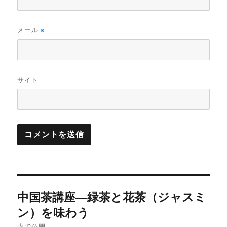
メール
※
サイト
投
中国茶講座―緑茶と花茶（ジャスミ
稿
ン）を味わう
内で公開