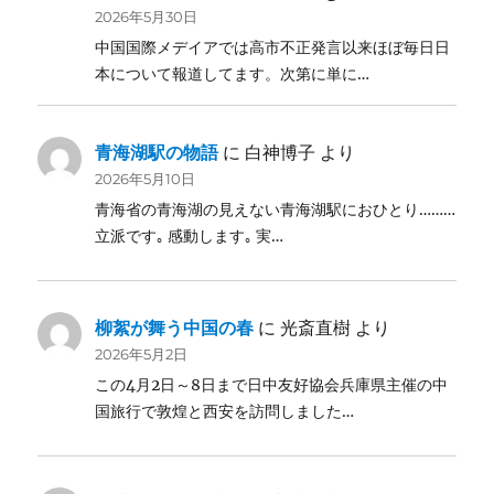
2026年5月30日
中国国際メデイアでは高市不正発言以来ほぼ毎日日
本について報道してます。次第に単に…
青海湖駅の物語
に
白神博子
より
2026年5月10日
青海省の青海湖の見えない青海湖駅におひとり………
立派です｡ 感動します｡ 実…
柳絮が舞う中国の春
に
光斎直樹
より
2026年5月2日
この4月2日～8日まで日中友好協会兵庫県主催の中
国旅行で敦煌と西安を訪問しました…