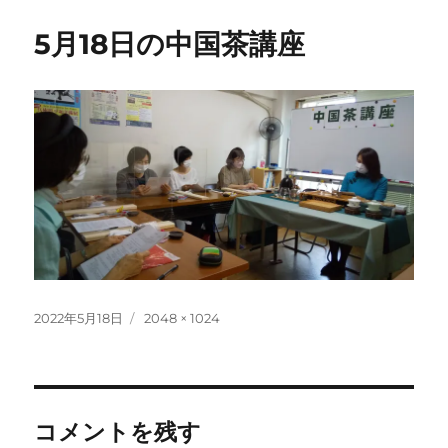
5月18日の中国茶講座
投
フ
2022年5月18日
2048 × 1024
稿
ル
日:
サ
イ
ズ
コメントを残す