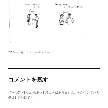
投
フ
2022年6月3日
1434 × 2025
稿
ル
日:
サ
イ
ズ
コメントを残す
メールアドレスが公開されることはありません。
※
が付いている
欄は必須項目です