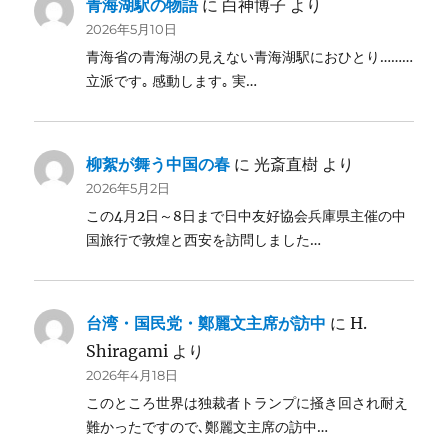
青海湖駅の物語
に
白神博子
より
2026年5月10日
青海省の青海湖の見えない青海湖駅におひとり………
立派です｡ 感動します｡ 実…
柳絮が舞う中国の春
に
光斎直樹
より
2026年5月2日
この4月2日～8日まで日中友好協会兵庫県主催の中
国旅行で敦煌と西安を訪問しました…
台湾・国民党・鄭麗文主席が訪中
に
H.
Shiragami
より
2026年4月18日
このところ世界は独裁者トランプに掻き回され耐え
難かったですので､鄭麗文主席の訪中…