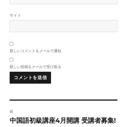
サイト
新しいコメントをメールで通知
新しい投稿をメールで受け取る
投
前
稿
中国語初級講座4月開講 受講者募集!
前