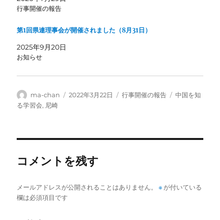
行事開催の報告
第1回県連理事会が開催されました（8月31日）
2025年9月20日
お知らせ
投
投
カ
タ
ma-chan
2022年3月22日
行事開催の報告
中国を知
稿
稿
テ
グ
る学習会
,
尼崎
者
日:
ゴ
リ
ー
コメントを残す
メールアドレスが公開されることはありません。
※
が付いている
欄は必須項目です