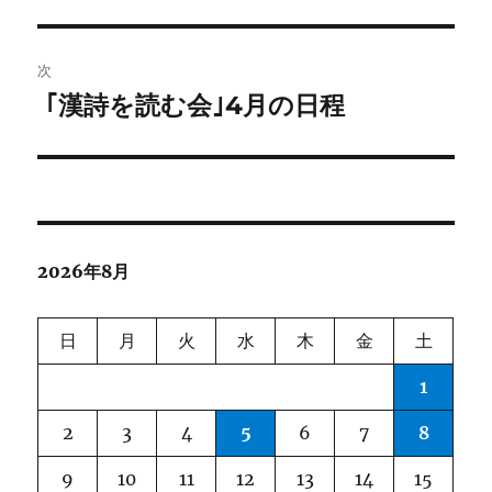
の
ナ
投
ビ
稿:
次
ゲ
｢漢詩を読む会｣4月の日程
次
の
ー
投
シ
稿:
ョ
2026年8月
ン
日
月
火
水
木
金
土
1
2
3
4
5
6
7
8
9
10
11
12
13
14
15