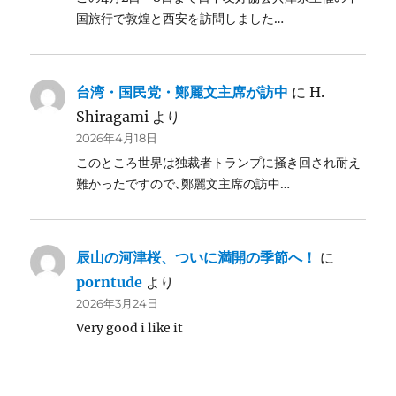
国旅行で敦煌と西安を訪問しました…
台湾・国民党・鄭麗文主席が訪中
に
H.
Shiragami
より
2026年4月18日
このところ世界は独裁者トランプに掻き回され耐え
難かったですので､鄭麗文主席の訪中…
辰山の河津桜、ついに満開の季節へ！
に
porntude
より
2026年3月24日
Very good i like it