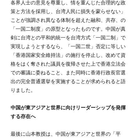
各界人士の意見を尊重し、情を重んじた合理的な政
策と方法を採用し、台湾人民に損失を蒙らせない」
ことが強調され異なる体制を超えた融和、共存、の
「一国二制度」の原型となったものです。中国が真
剣に台湾との平和的統一を台湾方式「一国二制」で
実現しようとするなら、「一国二世」否定に等しい
「香港国家安全維持法」の施行を停止し、改めて資
格をはく奪された議員を復帰させた上で香港立法会
での審議に委ねること、また同時に香港行政長官選
出の完全普通選挙を実施することが求められると語
りました。
中国が東アジアと世界に向けリーダーシップを発揮
する存在へ
最後に山本教授は、中国が東アジアと世界の「平