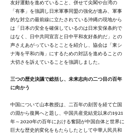
友好運動を進めていること、併せて尖閣や台湾の
「有事」を強調し日米軍事同盟の強化が進み、軍事
的な対立の最前線に立たされている沖縄の現地から
は「日本の安全を確保しているのは日米安保条約で
はなく、日中共同宣言と日中平和友好条約だ」との
声さえあがっているとことを紹介し、協会は「東シ
ナ海を平和の海」にするための対話を進めることの
大切さを訴えていることを強調しました。
三つの歴史決議で総括し、未来志向の二つ目の百年
に向かう
中国について山本教授は、二百年の刻苦を経て亡国
の淵から復興へと題し、中国共産党結党以来の1921
年～2020年の百年における奮闘が中国自体と世界に
巨大な歴史的変化をもたらしたとして中華人民共和