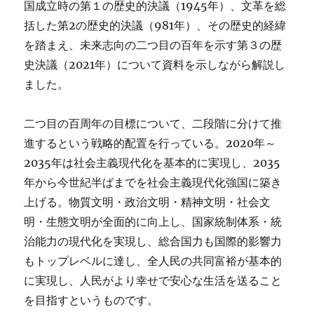
国成立時の第１の歴史的決議（1945年）、文革を総
括した第2の歴史的決議（981年）、その歴史的経緯
を踏まえ、未来志向の二つ目の百年を示す第３の歴
史決議（2021年）について資料を示しながら解説し
ました。
二つ目の百周年の目標について、二段階に分けて推
進するという戦略的配置を行っている。2020年～
2035年は社会主義現代化を基本的に実現し、2035
年から今世紀半ばまでを社会主義現代化強国に築き
上げる。物質文明・政治文明・精神文明・社会文
明・生態文明が全面的に向上し、国家統制体系・統
治能力の現代化を実現し、総合国力も国際的影響力
もトップレベルに達し、全人民の共同富裕が基本的
に実現し、人民がより幸せで安心な生活を送ること
を目指すというものです。