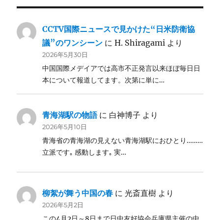
CCTV国際ニュースで見かけた“日米防衛協
議”のワンシーン
に
H. Shiragami
より
2026年5月30日
中国国際メデイアでは高市不正発言以来ほぼ毎日日
本について報道してます。次第に単に…
青海湖駅の物語
に
白神博子
より
2026年5月10日
青海省の青海湖の見えない青海湖駅におひとり………
立派です｡ 感動します｡ 実…
柳絮が舞う中国の春
に
光斎直樹
より
2026年5月2日
この4月2日～8日まで日中友好協会兵庫県主催の中