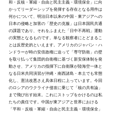
和・反核・軍縮・自由と民主主義・環境保全」に向
かってリーダーシップを発揮する存在となる用件は
何かについて、明治日本以来の中国・東アジアへの
日本の侵略と加害の「歴史の克服」は日本国民共通
の課題であり、それをふまえた「日中不再戦」運動
の実態となるものです。単なる観察者にとどまるこ
とは反歴史的といえます。アメリカのジャパン・ハ
ンドラーが時の安倍政権に迫って「専守防衛」の壁
を取り払って集団的自衛権に基づく新安保体制を発
動させ、アメリカの指揮下に自衛隊が陸海空一体と
なる日米共同演習が沖縄・南西諸島・本土でも常態
化し、憲法改悪さえ具体日程に上っています。今回
のロシアのウクライナ侵攻に乗じて「核の共有論」
まで飛び出す始末。これにストップをかけるのは私
たちの責任です。中国が東アジアと世界における
「平和・反核・軍縮・自由と民主主義・環境保全」