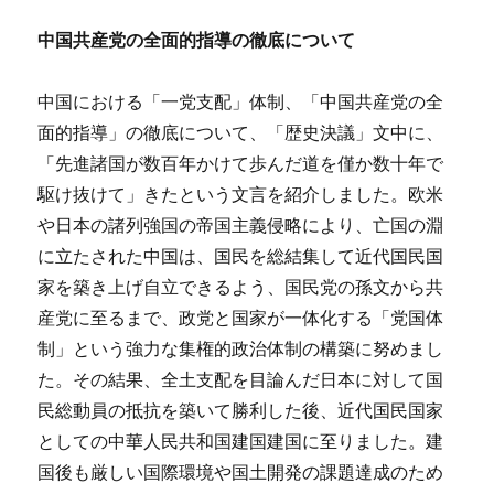
中国共産党の全面的指導の徹底について
中国における「一党支配」体制、「中国共産党の全
面的指導」の徹底について、「歴史決議」文中に、
「先進諸国が数百年かけて歩んだ道を僅か数十年で
駆け抜けて」きたという文言を紹介しました。欧米
や日本の諸列強国の帝国主義侵略により、亡国の淵
に立たされた中国は、国民を総結集して近代国民国
家を築き上げ自立できるよう、国民党の孫文から共
産党に至るまで、政党と国家が一体化する「党国体
制」という強力な集権的政治体制の構築に努めまし
た。その結果、全土支配を目論んだ日本に対して国
民総動員の抵抗を築いて勝利した後、近代国民国家
としての中華人民共和国建国建国に至りました。建
国後も厳しい国際環境や国土開発の課題達成のため