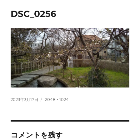
DSC_0256
投
フ
2023年3月17日
2048 × 1024
稿
ル
日:
サ
イ
ズ
コメントを残す