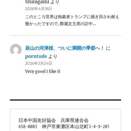
Shiragami
より
2026年4月18日
このところ世界は独裁者トランプに掻き回され耐え
難かったですので､鄭麗文主席の訪中…
辰山の河津桜、ついに満開の季節へ！
に
porntude
より
2026年3月24日
Very good i like it
日本中国友好協会　兵庫県連合会
658-0003　神戸市東灘区本山北町3-4-9-201