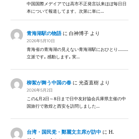
中国国際メデイアでは高市不正発言以来ほぼ毎日日
本について報道してます。次第に単に…
青海湖駅の物語
に
白神博子
より
2026年5月10日
青海省の青海湖の見えない青海湖駅におひとり………
立派です｡ 感動します｡ 実…
柳絮が舞う中国の春
に
光斎直樹
より
2026年5月2日
この4月2日～8日まで日中友好協会兵庫県主催の中
国旅行で敦煌と西安を訪問しました…
台湾・国民党・鄭麗文主席が訪中
に
H.