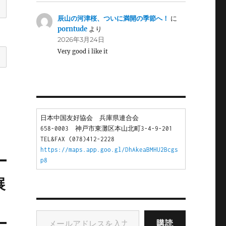
辰山の河津桜、ついに満開の季節へ！
に
porntude
より
2026年3月24日
Very good i like it
日本中国友好協会　兵庫県連合会
658-0003　神戸市東灘区本山北町3-4-9-201
TEL&FAX (078)412-2228
https://maps.app.goo.gl/DhAkeaBMHU2Bcgs
p8
展
メールアドレスを入力...
購読