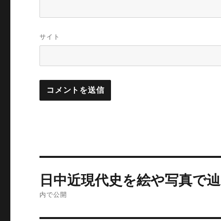
サイト
投
日中近現代史を絵や写真で
稿
内で公開
ナ