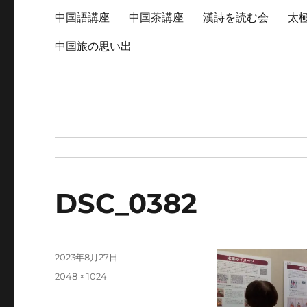
中国語講座
中国茶講座
漢詩を読む会
太
中国旅の思い出
DSC_0382
投
2023年8月27日
稿
フ
2048 × 1024
日:
ル
サ