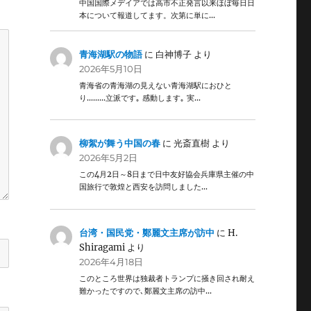
中国国際メデイアでは高市不正発言以来ほぼ毎日日
本について報道してます。次第に単に…
青海湖駅の物語
に
白神博子
より
2026年5月10日
青海省の青海湖の見えない青海湖駅におひと
り………立派です｡ 感動します｡ 実…
柳絮が舞う中国の春
に
光斎直樹
より
2026年5月2日
この4月2日～8日まで日中友好協会兵庫県主催の中
国旅行で敦煌と西安を訪問しました…
台湾・国民党・鄭麗文主席が訪中
に
H.
Shiragami
より
2026年4月18日
このところ世界は独裁者トランプに掻き回され耐え
難かったですので､鄭麗文主席の訪中…