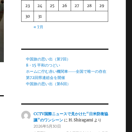
23
24
25
26
27
28
29
30
31
« 7月
中国旅の思い出（第7回）
8・15 平和のつどい
ホームに佇む赤い機関車――全国で唯一の存在
第72回県連総会を開催
中国旅の思い出（第6回）
CCTV国際ニュースで見かけた“日米防衛協
議”のワンシーン
に
H. Shiragami
より
2026年5月30日