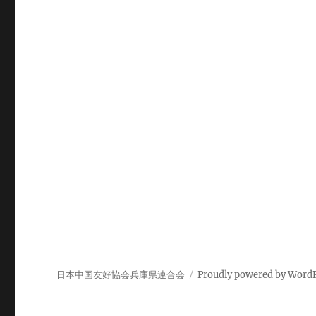
ビ
ゲ
ー
シ
ョ
ン
日本中国友好協会兵庫県連合会
Proudly powered by Word