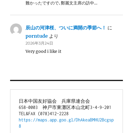
難かったですので､鄭麗文主席の訪中…
辰山の河津桜、ついに満開の季節へ！
に
porntude
より
2026年3月24日
Very good i like it
日本中国友好協会　兵庫県連合会
658-0003　神戸市東灘区本山北町3-4-9-201
TEL&FAX (078)412-2228
https://maps.app.goo.gl/DhAkeaBMHU2Bcgsp
8