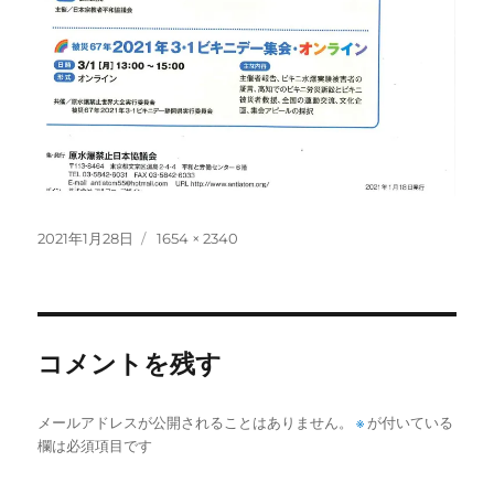
投
フ
2021年1月28日
1654 × 2340
稿
ル
日:
サ
イ
ズ
コメントを残す
メールアドレスが公開されることはありません。
※
が付いている
欄は必須項目です