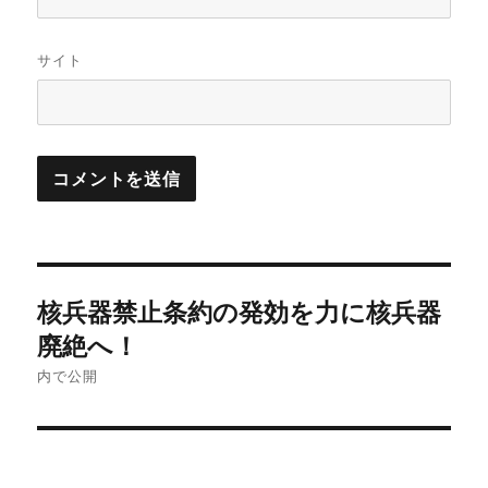
サイト
投
核兵器禁止条約の発効を力に核兵器
稿
廃絶へ！
ナ
内で公開
ビ
ゲ