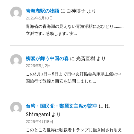
青海湖駅の物語
に
白神博子
より
2026年5月10日
青海省の青海湖の見えない青海湖駅におひとり………
立派です｡ 感動します｡ 実…
柳絮が舞う中国の春
に
光斎直樹
より
2026年5月2日
この4月2日～8日まで日中友好協会兵庫県主催の中
国旅行で敦煌と西安を訪問しました…
台湾・国民党・鄭麗文主席が訪中
に
H.
Shiragami
より
2026年4月18日
このところ世界は独裁者トランプに掻き回され耐え