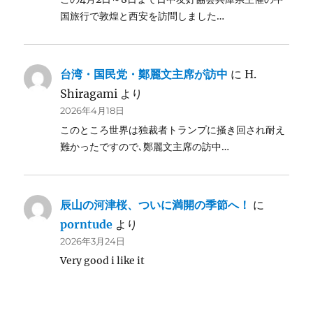
国旅行で敦煌と西安を訪問しました…
台湾・国民党・鄭麗文主席が訪中
に
H.
Shiragami
より
2026年4月18日
このところ世界は独裁者トランプに掻き回され耐え
難かったですので､鄭麗文主席の訪中…
辰山の河津桜、ついに満開の季節へ！
に
porntude
より
2026年3月24日
Very good i like it