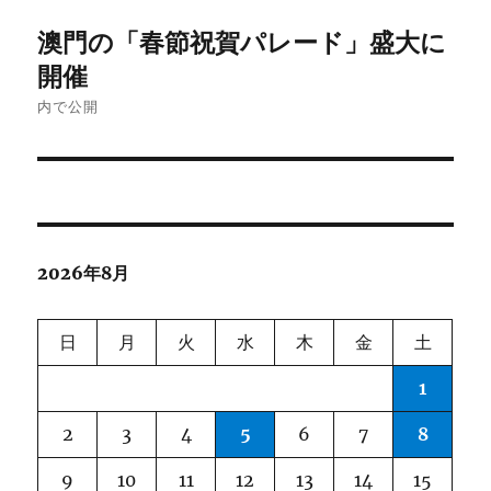
投
澳門の「春節祝賀パレード」盛大に
稿
開催
ナ
内で公開
ビ
ゲ
ー
2026年8月
シ
ョ
日
月
火
水
木
金
土
ン
1
2
3
4
5
6
7
8
9
10
11
12
13
14
15