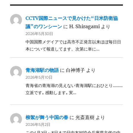
CCTV国際ニュースで見かけた“日米防衛協
議”のワンシーン
に
H. Shiragami
より
2026年5月30日
中国国際メデイアでは高市不正発言以来ほぼ毎日日
本について報道してます。次第に単に…
青海湖駅の物語
に
白神博子
より
2026年5月10日
青海省の青海湖の見えない青海湖駅におひとり………
立派です｡ 感動します｡ 実…
柳絮が舞う中国の春
に
光斎直樹
より
2026年5月2日
この4月2日～8日まで日中友好協会兵庫県主催の中