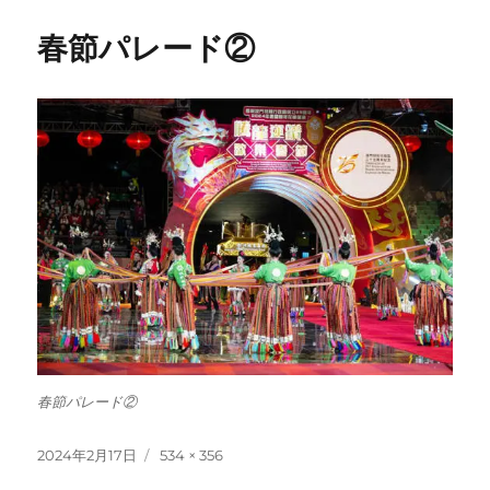
春節パレード②
春節パレード②
投
フ
2024年2月17日
534 × 356
稿
ル