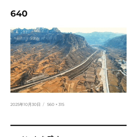
640
投
フ
2025年10月30日
560 × 315
稿
ル
日:
サ
イ
ズ