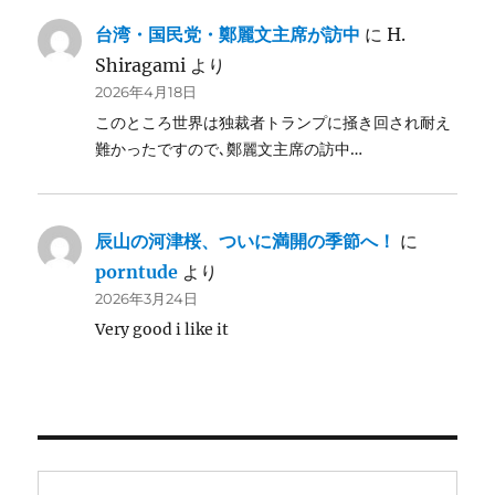
台湾・国民党・鄭麗文主席が訪中
に
H.
Shiragami
より
2026年4月18日
このところ世界は独裁者トランプに掻き回され耐え
難かったですので､鄭麗文主席の訪中…
辰山の河津桜、ついに満開の季節へ！
に
porntude
より
2026年3月24日
Very good i like it