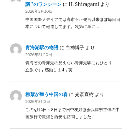
議”のワンシーン
に
H. Shiragami
より
2026年5月30日
中国国際メデイアでは高市不正発言以来ほぼ毎日日
本について報道してます。次第に単に…
青海湖駅の物語
に
白神博子
より
2026年5月10日
青海省の青海湖の見えない青海湖駅におひとり………
立派です｡ 感動します｡ 実…
柳絮が舞う中国の春
に
光斎直樹
より
2026年5月2日
この4月2日～8日まで日中友好協会兵庫県主催の中
国旅行で敦煌と西安を訪問しました…