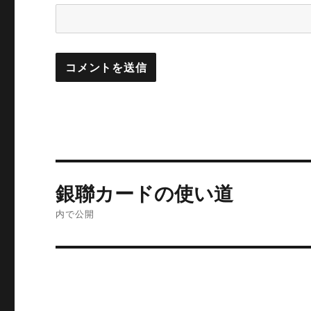
投
銀聯カードの使い道
稿
内で公開
ナ
ビ
ゲ