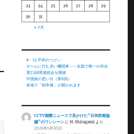
23
24
25
26
27
28
29
30
31
« 7月
8・15 平和のつどい
ホームに佇む赤い機関車――全国で唯一の存在
第72回県連総会を開催
中国旅の思い出（第6回）
各地で「戦争展」が開かれます
CCTV国際ニュースで見かけた“日米防衛協
議”のワンシーン
に
H. Shiragami
より
2026年5月30日