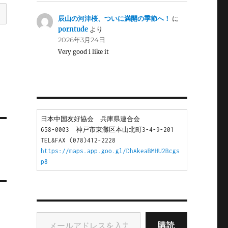
辰山の河津桜、ついに満開の季節へ！
に
porntude
より
2026年3月24日
Very good i like it
日本中国友好協会　兵庫県連合会
658-0003　神戸市東灘区本山北町3-4-9-201
TEL&FAX (078)412-2228
https://maps.app.goo.gl/DhAkeaBMHU2Bcgs
p8
メールアドレスを入力...
購読