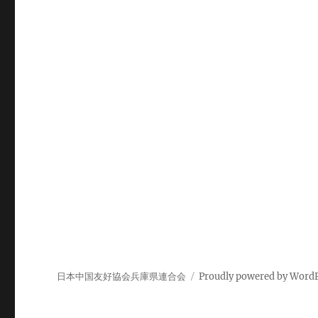
ー
シ
ョ
ン
日本中国友好協会兵庫県連合会
Proudly powered by Word