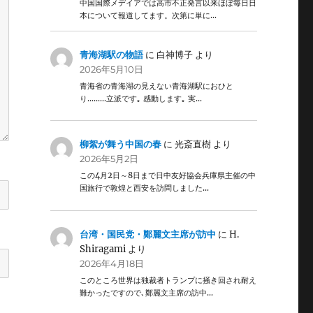
中国国際メデイアでは高市不正発言以来ほぼ毎日日
本について報道してます。次第に単に…
青海湖駅の物語
に
白神博子
より
2026年5月10日
青海省の青海湖の見えない青海湖駅におひと
り………立派です｡ 感動します｡ 実…
柳絮が舞う中国の春
に
光斎直樹
より
2026年5月2日
この4月2日～8日まで日中友好協会兵庫県主催の中
国旅行で敦煌と西安を訪問しました…
台湾・国民党・鄭麗文主席が訪中
に
H.
Shiragami
より
2026年4月18日
このところ世界は独裁者トランプに掻き回され耐え
難かったですので､鄭麗文主席の訪中…