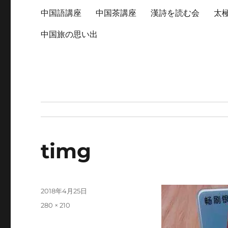
中国語講座
中国茶講座
漢詩を読む会
太
中国旅の思い出
timg
投
2018年4月25日
稿
フ
280 × 210
日:
ル
サ