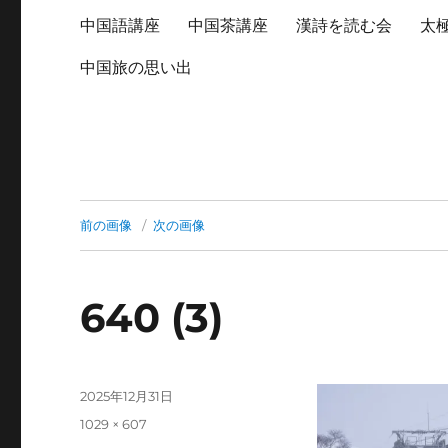
中国語講座
中国茶講座
漢詩を読む会
太
中国旅の思い出
前の画像
次の画像
640 (3)
投
2025年12月31日
稿
フ
1029 × 607
日:
ル