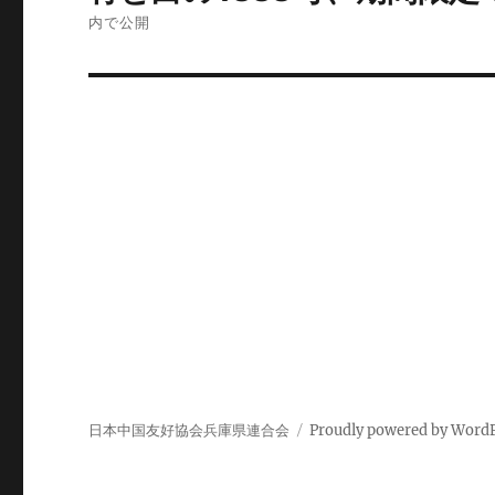
稿
内で公開
ナ
ビ
ゲ
ー
シ
ョ
ン
日本中国友好協会兵庫県連合会
Proudly powered by Word