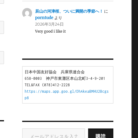
辰山の河津桜、ついに満開の季節へ！
に
porntude
より
2026年3月24日
Very good i like it
日本中国友好協会　兵庫県連合会
658-0003　神戸市東灘区本山北町3-4-9-201
TEL&FAX (078)412-2228
https://maps.app.goo.gl/DhAkeaBMHU2Bcgs
p8
メールアドレスを入力...
購読