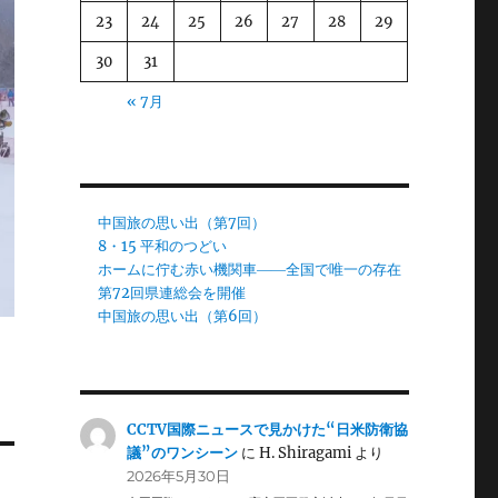
23
24
25
26
27
28
29
30
31
« 7月
中国旅の思い出（第7回）
8・15 平和のつどい
ホームに佇む赤い機関車――全国で唯一の存在
第72回県連総会を開催
中国旅の思い出（第6回）
CCTV国際ニュースで見かけた“日米防衛協
議”のワンシーン
に
H. Shiragami
より
2026年5月30日