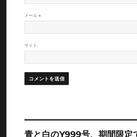
メール
※
サイト
投
青と白のY999号、期間限定