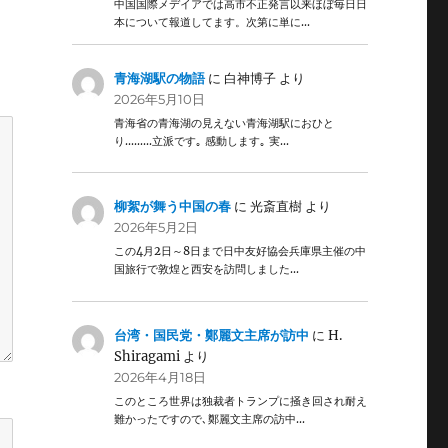
中国国際メデイアでは高市不正発言以来ほぼ毎日日
本について報道してます。次第に単に…
青海湖駅の物語
に
白神博子
より
2026年5月10日
青海省の青海湖の見えない青海湖駅におひと
り………立派です｡ 感動します｡ 実…
柳絮が舞う中国の春
に
光斎直樹
より
2026年5月2日
この4月2日～8日まで日中友好協会兵庫県主催の中
国旅行で敦煌と西安を訪問しました…
台湾・国民党・鄭麗文主席が訪中
に
H.
Shiragami
より
2026年4月18日
このところ世界は独裁者トランプに掻き回され耐え
難かったですので､鄭麗文主席の訪中…