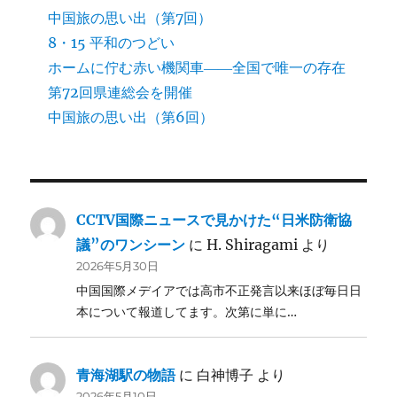
中国旅の思い出（第7回）
8・15 平和のつどい
ホームに佇む赤い機関車――全国で唯一の存在
第72回県連総会を開催
中国旅の思い出（第6回）
CCTV国際ニュースで見かけた“日米防衛協
議”のワンシーン
に
H. Shiragami
より
2026年5月30日
中国国際メデイアでは高市不正発言以来ほぼ毎日日
本について報道してます。次第に単に…
青海湖駅の物語
に
白神博子
より
2026年5月10日