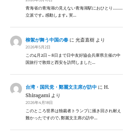
青海省の青海湖の見えない青海湖駅におひとり………
立派です｡ 感動します｡ 実…
柳絮が舞う中国の春
に
光斎直樹
より
2026年5月2日
この4月2日～8日まで日中友好協会兵庫県主催の中
国旅行で敦煌と西安を訪問しました…
台湾・国民党・鄭麗文主席が訪中
に
H.
Shiragami
より
2026年4月18日
このところ世界は独裁者トランプに掻き回され耐え
難かったですので､鄭麗文主席の訪中…