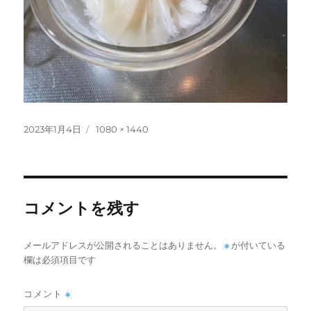
投
フ
2023年1月4日
1080 × 1440
稿
ル
日:
サ
イ
ズ
コメントを残す
メールアドレスが公開されることはありません。
※
が付いている
欄は必須項目です
コメント
※