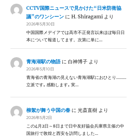
CCTV国際ニュースで見かけた“日米防衛協
議”のワンシーン
に
H. Shiragami
より
2026年5月30日
中国国際メデイアでは高市不正発言以来ほぼ毎日日
本について報道してます。次第に単に…
青海湖駅の物語
に
白神博子
より
2026年5月10日
青海省の青海湖の見えない青海湖駅におひとり………
立派です｡ 感動します｡ 実…
柳絮が舞う中国の春
に
光斎直樹
より
2026年5月2日
この4月2日～8日まで日中友好協会兵庫県主催の中
国旅行で敦煌と西安を訪問しました…