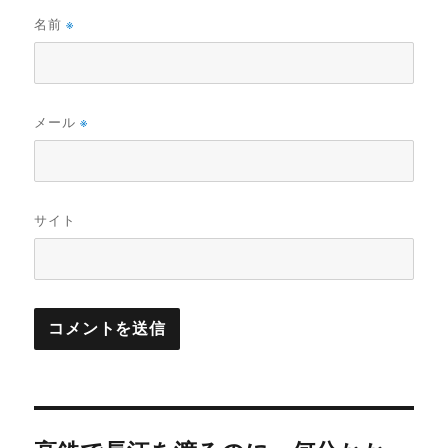
名前
※
メール
※
サイト
投