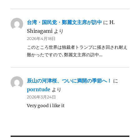
台湾・国民党・鄭麗文主席が訪中
に
H.
Shiragami
より
2026年4月18日
このところ世界は独裁者トランプに掻き回され耐え
難かったですので､鄭麗文主席の訪中…
辰山の河津桜、ついに満開の季節へ！
に
porntude
より
2026年3月24日
Very good i like it