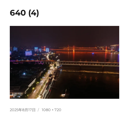
640 (4)
投
フ
2025年8月17日
1080 × 720
稿
ル
日:
サ
イ