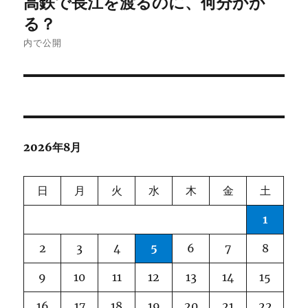
高鉄で長江を渡るのに、何分かか
稿
る？
ナ
内で公開
ビ
ゲ
ー
2026年8月
シ
ョ
日
月
火
水
木
金
土
ン
1
2
3
4
5
6
7
8
9
10
11
12
13
14
15
16
17
18
19
20
21
22