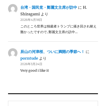
台湾・国民党・鄭麗文主席が訪中
に
H.
Shiragami
より
2026年4月18日
このところ世界は独裁者トランプに掻き回され耐え
難かったですので､鄭麗文主席の訪中…
辰山の河津桜、ついに満開の季節へ！
に
porntude
より
2026年3月24日
Very good i like it