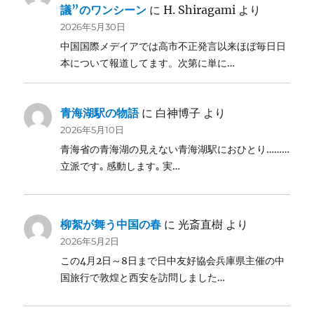
議”のワンシーン
に
H. Shiragami
より
2026年5月30日
中国国際メデイアでは高市不正発言以来ほぼ毎日日
本について報道してます。次第に単に…
青海湖駅の物語
に
白神博子
より
2026年5月10日
青海省の青海湖の見えない青海湖駅におひとり………
立派です｡ 感動します｡ 実…
柳絮が舞う中国の春
に
光斎直樹
より
2026年5月2日
この4月2日～8日まで日中友好協会兵庫県主催の中
国旅行で敦煌と西安を訪問しました…