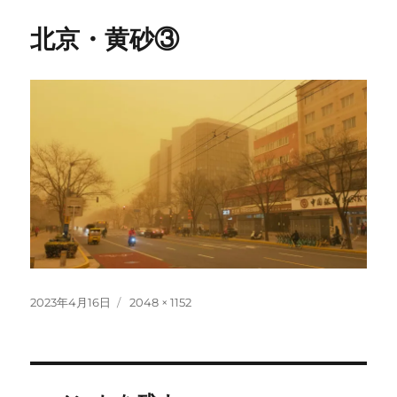
北京・黄砂③
投
フ
2023年4月16日
2048 × 1152
稿
ル
日:
サ
イ
ズ