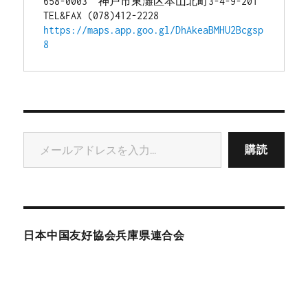
658-0003　神戸市東灘区本山北町3-4-9-201
TEL&FAX (078)412-2228
https://maps.app.goo.gl/DhAkeaBMHU2Bcgsp
8
メールアドレスを入力...
購読
日本中国友好協会兵庫県連合会