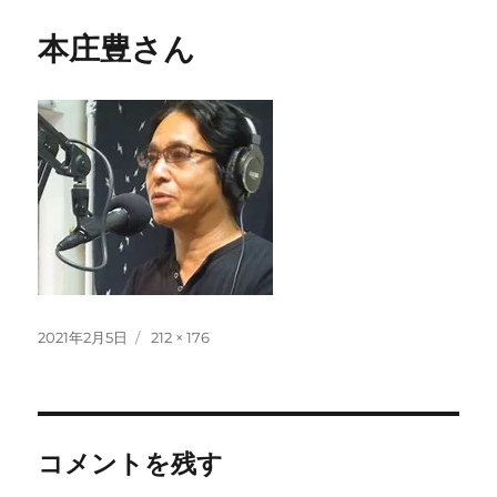
本庄豊さん
投
フ
2021年2月5日
212 × 176
稿
ル
日:
サ
イ
ズ
コメントを残す