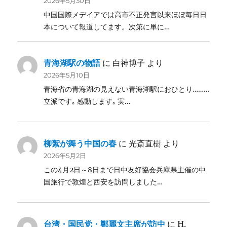
2026年5月30日
中国国際メデイアでは高市不正発言以来ほぼ毎日日
本について報道してます。次第に単に…
青海湖駅の物語
に
白神博子
より
2026年5月10日
青海省の青海湖の見えない青海湖駅におひとり………
立派です｡ 感動します｡ 実…
柳絮が舞う中国の春
に
光斎直樹
より
2026年5月2日
この4月2日～8日まで日中友好協会兵庫県主催の中
国旅行で敦煌と西安を訪問しました…
台湾・国民党・鄭麗文主席が訪中
に
H.