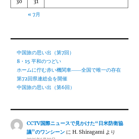
30
31
« 7月
中国旅の思い出（第7回）
8・15 平和のつどい
ホームに佇む赤い機関車――全国で唯一の存在
第72回県連総会を開催
中国旅の思い出（第6回）
CCTV国際ニュースで見かけた“日米防衛協
議”のワンシーン
に
H. Shiragami
より