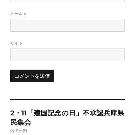
メール
※
サイト
投
2・11「建国記念の日」不承認兵庫県
稿
民集会
ナ
内で公開