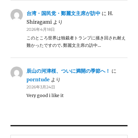
台湾・国民党・鄭麗文主席が訪中
に
H.
Shiragami
より
2026年4月18日
このところ世界は独裁者トランプに掻き回され耐え
難かったですので､鄭麗文主席の訪中…
辰山の河津桜、ついに満開の季節へ！
に
porntude
より
2026年3月24日
Very good i like it