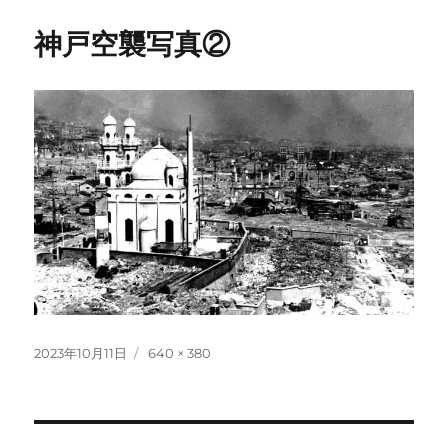
神戸空襲写真②
投
フ
2023年10月11日
640 × 380
稿
ル
日:
サ
イ
ズ