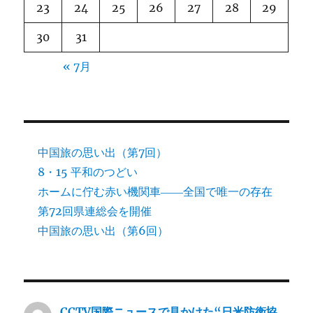
23
24
25
26
27
28
29
30
31
« 7月
中国旅の思い出（第7回）
8・15 平和のつどい
ホームに佇む赤い機関車――全国で唯一の存在
第72回県連総会を開催
中国旅の思い出（第6回）
CCTV国際ニュースで見かけた“日米防衛協