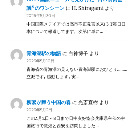
議”のワンシーン
に
H. Shiragami
より
2026年5月30日
中国国際メデイアでは高市不正発言以来ほぼ毎日日
本について報道してます。次第に単に…
青海湖駅の物語
に
白神博子
より
2026年5月10日
青海省の青海湖の見えない青海湖駅におひとり………
立派です｡ 感動します｡ 実…
柳絮が舞う中国の春
に
光斎直樹
より
2026年5月2日
この4月2日～8日まで日中友好協会兵庫県主催の中
国旅行で敦煌と西安を訪問しました…