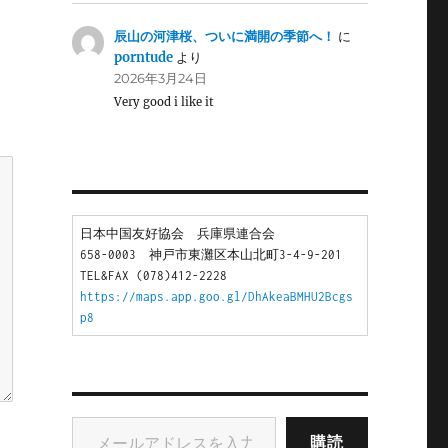
辰山の河津桜、ついに満開の季節へ！
に
porntude
より
2026年3月24日
Very good i like it
日本中国友好協会　兵庫県連合会
658-0003　神戸市東灘区本山北町3-4-9-201
TEL&FAX (078)412-2228
https://maps.app.goo.gl/DhAkeaBMHU2Bcgs
p8
メールアドレスを入力...
購読