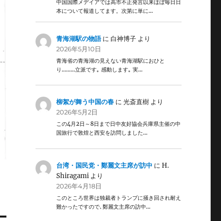
中国国際メデイアでは高市不正発言以来ほぼ毎日日
本について報道してます。次第に単に…
青海湖駅の物語
に
白神博子
より
2026年5月10日
青海省の青海湖の見えない青海湖駅におひと
り………立派です｡ 感動します｡ 実…
柳絮が舞う中国の春
に
光斎直樹
より
2026年5月2日
この4月2日～8日まで日中友好協会兵庫県主催の中
国旅行で敦煌と西安を訪問しました…
台湾・国民党・鄭麗文主席が訪中
に
H.
Shiragami
より
2026年4月18日
このところ世界は独裁者トランプに掻き回され耐え
難かったですので､鄭麗文主席の訪中…