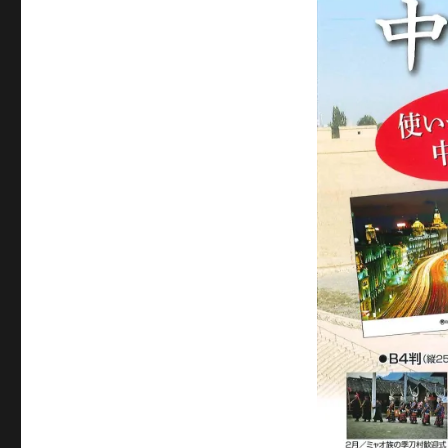
サ
イ
ズ