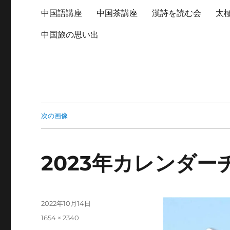
中国語講座
中国茶講座
漢詩を読む会
太
中国旅の思い出
次の画像
2023年カレンダー
投
2022年10月14日
稿
フ
1654 × 2340
日:
ル