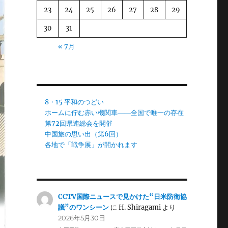
23
24
25
26
27
28
29
30
31
« 7月
8・15 平和のつどい
ホームに佇む赤い機関車――全国で唯一の存在
第72回県連総会を開催
中国旅の思い出（第6回）
各地で「戦争展」が開かれます
CCTV国際ニュースで見かけた“日米防衛協
議”のワンシーン
に
H. Shiragami
より
2026年5月30日