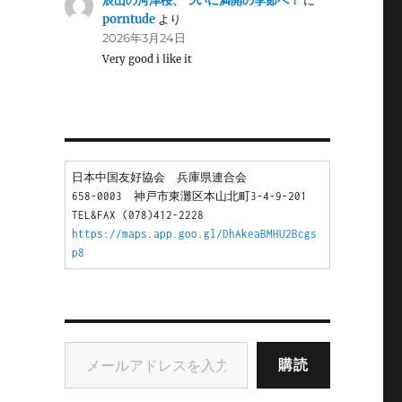
辰山の河津桜、ついに満開の季節へ！
に
porntude
より
2026年3月24日
Very good i like it
日本中国友好協会　兵庫県連合会
658-0003　神戸市東灘区本山北町3-4-9-201
TEL&FAX (078)412-2228
https://maps.app.goo.gl/DhAkeaBMHU2Bcgs
p8
メールアドレスを入力...
購読