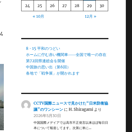
し
24
25
26
27
28
29
30
« 10月
12月 »
親
4
8・15 平和のつどい
ホームに佇む赤い機関車――全国で唯一の存在
第72回県連総会を開催
中国旅の思い出（第6回）
各地で「戦争展」が開かれます
CCTV国際ニュースで見かけた“日米防衛協
議”のワンシーン
に
H. Shiragami
より
2026年5月30日
中国国際メデイアでは高市不正発言以来ほぼ毎日日
本について報道してます。次第に単に…