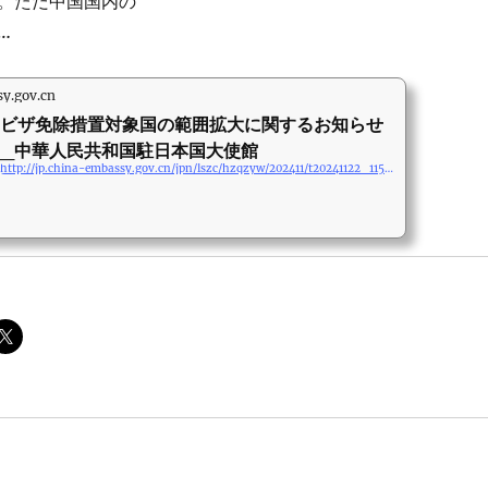
。ただ中国国内の
…
y.gov.cn
ビザ免除措置対象国の範囲拡大に関するお知らせ
_中華人民共和国駐日本国大使館
http://jp.china-embassy.gov.cn/jpn/lszc/hzqzyw/202411/t20241122_11531311.htm