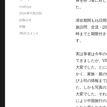
券を持つ者に対し
投
iroshiya
た。
稿
投
2024年11月22日
者
稿
カ
お知らせ
滞在期間も15日
日:
テ
タ
中国
族訪問、交流・訪問
ゴ
グ
日
1件のコメント
時までと期限付き
リ
本
ー
す。
人
向
け
実は筆者は今年の
ビ
てきましたが、VI
ザ
大変でした。とに
免
除
かく、家族・親の
再
び上司の情報まで
開
た。しかも写真の
へ
の
大変でした。それ
により中国旅行の