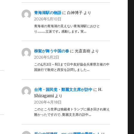
青海湖駅の物語
に
白神博子
より
2026年5月10日
青海省の青海湖の見えない青海湖駅におひと
り………立派です｡ 感動します｡ 実…
柳絮が舞う中国の春
に
光斎直樹
より
2026年5月2日
この4月2日～8日まで日中友好協会兵庫県主催の中
国旅行で敦煌と西安を訪問しました…
台湾・国民党・鄭麗文主席が訪中
に
H.
Shiragami
より
2026年4月18日
このところ世界は独裁者トランプに掻き回され耐え
難かったですので､鄭麗文主席の訪中…