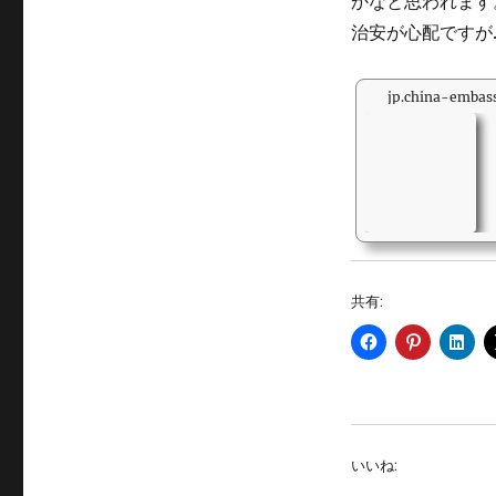
かなと思われます
治安が心配ですが
jp.china-embass
共有:
いいね: