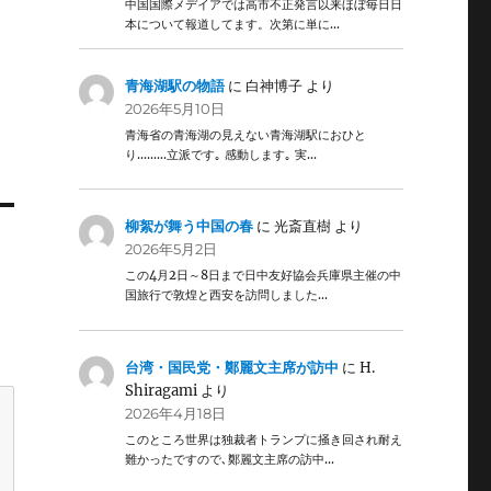
中国国際メデイアでは高市不正発言以来ほぼ毎日日
本について報道してます。次第に単に…
青海湖駅の物語
に
白神博子
より
2026年5月10日
青海省の青海湖の見えない青海湖駅におひと
り………立派です｡ 感動します｡ 実…
柳絮が舞う中国の春
に
光斎直樹
より
2026年5月2日
この4月2日～8日まで日中友好協会兵庫県主催の中
国旅行で敦煌と西安を訪問しました…
台湾・国民党・鄭麗文主席が訪中
に
H.
Shiragami
より
2026年4月18日
このところ世界は独裁者トランプに掻き回され耐え
難かったですので､鄭麗文主席の訪中…