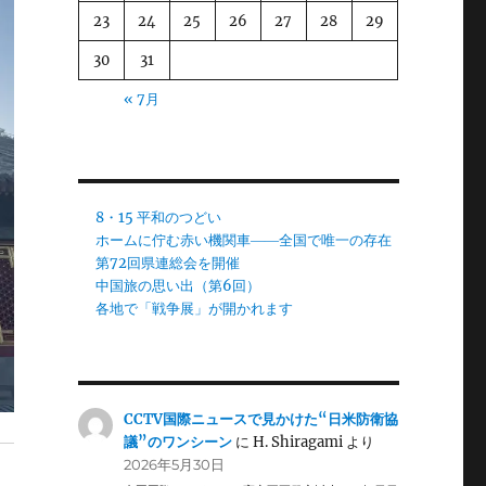
23
24
25
26
27
28
29
30
31
« 7月
8・15 平和のつどい
ホームに佇む赤い機関車――全国で唯一の存在
第72回県連総会を開催
中国旅の思い出（第6回）
各地で「戦争展」が開かれます
CCTV国際ニュースで見かけた“日米防衛協
議”のワンシーン
に
H. Shiragami
より
2026年5月30日