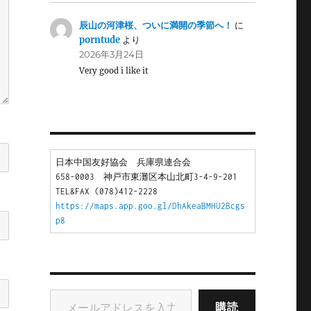
辰山の河津桜、ついに満開の季節へ！
に
porntude
より
2026年3月24日
Very good i like it
日本中国友好協会　兵庫県連合会
658-0003　神戸市東灘区本山北町3-4-9-201
TEL&FAX (078)412-2228
https://maps.app.goo.gl/DhAkeaBMHU2Bcgs
p8
メールアドレスを入力...
購読