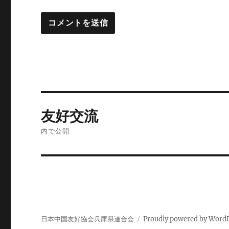
投
友好交流
稿
内で公開
ナ
ビ
ゲ
ー
日本中国友好協会兵庫県連合会
Proudly powered by Word