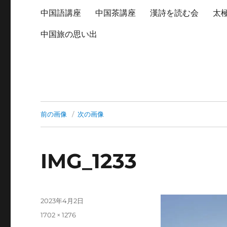
中国語講座
中国茶講座
漢詩を読む会
太
中国旅の思い出
前の画像
次の画像
IMG_1233
投
2023年4月2日
稿
フ
1702 × 1276
日:
ル