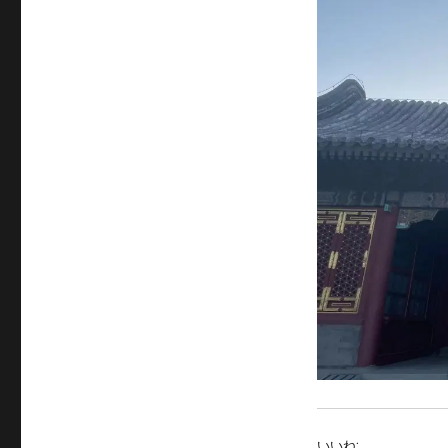
サ
イ
ズ
いいね: