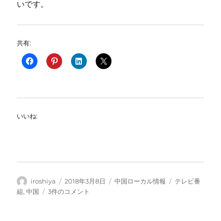
いです。
共有:
いいね:
投
投
カ
タ
iroshiya
2018年3月8日
中国ローカル情報
テレビ番
稿
稿
テ
グ
日
組
,
中国
3件のコメント
者
日:
ゴ
本
リ
で