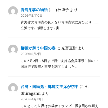
青海湖駅の物語
に
白神博子
より
2026年5月10日
青海省の青海湖の見えない青海湖駅におひとり………
立派です｡ 感動します｡ 実…
柳絮が舞う中国の春
に
光斎直樹
より
2026年5月2日
この4月2日～8日まで日中友好協会兵庫県主催の中
国旅行で敦煌と西安を訪問しました…
台湾・国民党・鄭麗文主席が訪中
に
H.
Shiragami
より
2026年4月18日
このところ世界は独裁者トランプに掻き回され耐え