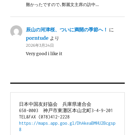
難かったですので､鄭麗文主席の訪中…
辰山の河津桜、ついに満開の季節へ！
に
porntude
より
2026年3月24日
Very good i like it
日本中国友好協会　兵庫県連合会
658-0003　神戸市東灘区本山北町3-4-9-201
TEL&FAX (078)412-2228
https://maps.app.goo.gl/DhAkeaBMHU2Bcgsp
8