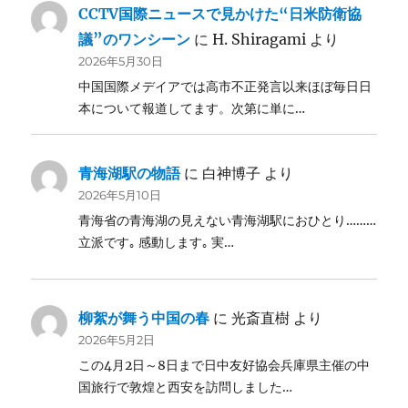
CCTV国際ニュースで見かけた“日米防衛協
議”のワンシーン
に
H. Shiragami
より
2026年5月30日
中国国際メデイアでは高市不正発言以来ほぼ毎日日
本について報道してます。次第に単に…
青海湖駅の物語
に
白神博子
より
2026年5月10日
青海省の青海湖の見えない青海湖駅におひとり………
立派です｡ 感動します｡ 実…
柳絮が舞う中国の春
に
光斎直樹
より
2026年5月2日
この4月2日～8日まで日中友好協会兵庫県主催の中
国旅行で敦煌と西安を訪問しました…