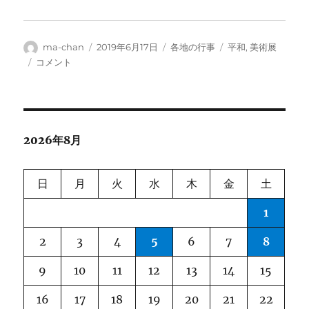
投
投
カ
タ
ma-chan
2019年6月17日
各地の行事
平和
,
美術展
稿
稿
テ
グ
第
コメント
者
日:
ゴ
52
リ
回
ー
兵
庫
県
2026年8月
平
和
美
日
月
火
水
木
金
土
術
展
1
に
2
3
4
5
6
7
8
9
10
11
12
13
14
15
16
17
18
19
20
21
22