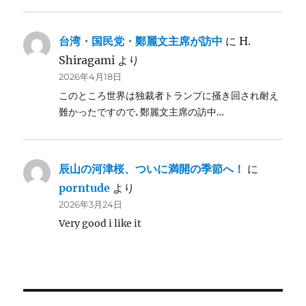
台湾・国民党・鄭麗文主席が訪中
に
H.
Shiragami
より
2026年4月18日
このところ世界は独裁者トランプに掻き回され耐え
難かったですので､鄭麗文主席の訪中…
辰山の河津桜、ついに満開の季節へ！
に
porntude
より
2026年3月24日
Very good i like it