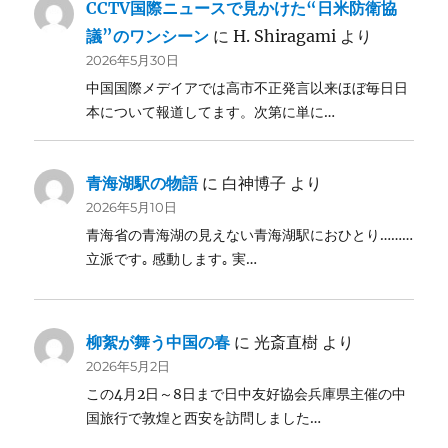
CCTV国際ニュースで見かけた“日米防衛協
議”のワンシーン
に
H. Shiragami
より
2026年5月30日
中国国際メデイアでは高市不正発言以来ほぼ毎日日
本について報道してます。次第に単に…
青海湖駅の物語
に
白神博子
より
2026年5月10日
青海省の青海湖の見えない青海湖駅におひとり………
立派です｡ 感動します｡ 実…
柳絮が舞う中国の春
に
光斎直樹
より
2026年5月2日
この4月2日～8日まで日中友好協会兵庫県主催の中
国旅行で敦煌と西安を訪問しました…