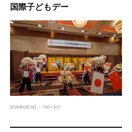
国際子どもデー
投
フ
2026年6月13日
750 × 507
稿
ル
日:
サ
イ
ズ