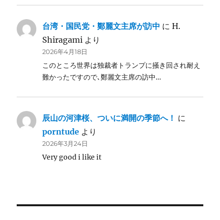
台湾・国民党・鄭麗文主席が訪中
に
H.
Shiragami
より
2026年4月18日
このところ世界は独裁者トランプに掻き回され耐え
難かったですので､鄭麗文主席の訪中…
辰山の河津桜、ついに満開の季節へ！
に
porntude
より
2026年3月24日
Very good i like it