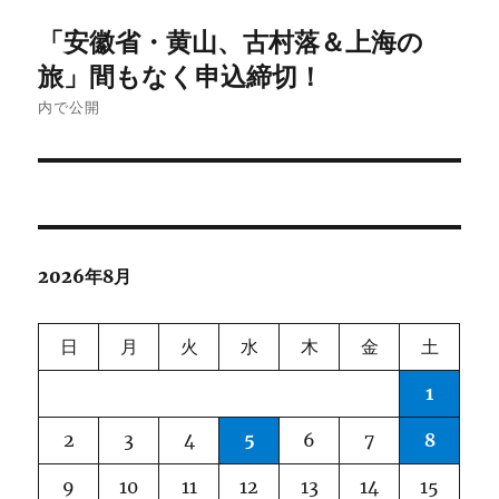
投
「安徽省・黄山、古村落＆上海の
稿
旅」間もなく申込締切！
ナ
内で公開
ビ
ゲ
ー
2026年8月
シ
ョ
日
月
火
水
木
金
土
ン
1
2
3
4
5
6
7
8
9
10
11
12
13
14
15