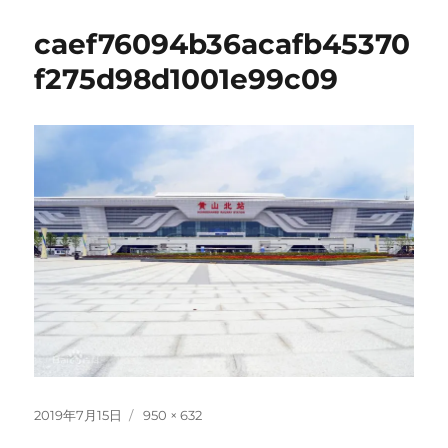
caef76094b36acafb45370
f275d98d1001e99c09
投
フ
2019年7月15日
950 × 632
稿
ル