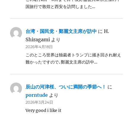
国旅行で敦煌と西安を訪問しました…
台湾・国民党・鄭麗文主席が訪中
に
H.
Shiragami
より
2026年4月18日
このところ世界は独裁者トランプに掻き回され耐え
難かったですので､鄭麗文主席の訪中…
辰山の河津桜、ついに満開の季節へ！
に
porntude
より
2026年3月24日
Very good i like it