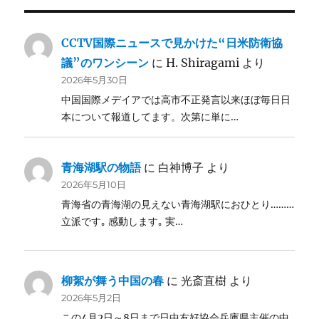
CCTV国際ニュースで見かけた“日米防衛協
議”のワンシーン
に
H. Shiragami
より
2026年5月30日
中国国際メデイアでは高市不正発言以来ほぼ毎日日
本について報道してます。次第に単に…
青海湖駅の物語
に
白神博子
より
2026年5月10日
青海省の青海湖の見えない青海湖駅におひとり………
立派です｡ 感動します｡ 実…
柳絮が舞う中国の春
に
光斎直樹
より
2026年5月2日
この4月2日～8日まで日中友好協会兵庫県主催の中