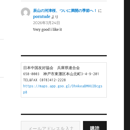
辰山の河津桜、ついに満開の季節へ！
に
porntude
より
2026年3月24日
Very good i like it
日本中国友好協会　兵庫県連合会
658-0003　神戸市東灘区本山北町3-4-9-201
TEL&FAX (078)412-2228
https://maps.app.goo.gl/DhAkeaBMHU2Bcgs
p8
メールアドレスを入力...
購読