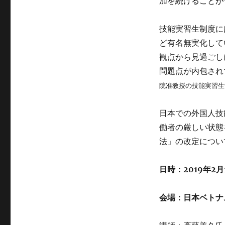
加を続けることが
ゴ
リ
ー
技能実習生制度に
ど有名無実化して
観点から見過ごし
問題点が内包され
院准教授の技能実習生
日本での外国人技
働者の厳しい状態
法」の改定につい
日時：2019年2月1
会場：日本ベトナ