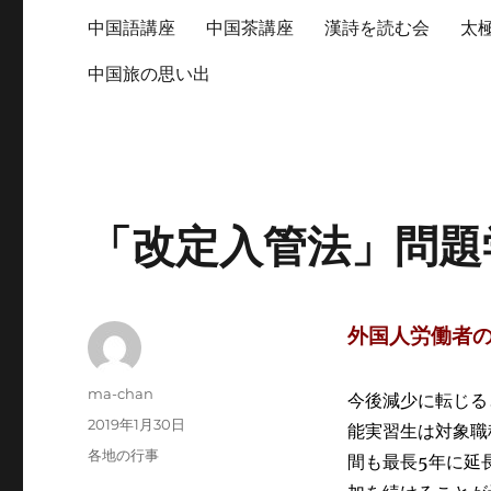
中国語講座
中国茶講座
漢詩を読む会
太
中国旅の思い出
「改定入管法」問題
外国人労働者
投
ma-chan
今後減少に転じる
稿
投
2019年1月30日
能実習生は対象職
者
稿
カ
各地の行事
間も最長5年に延
日:
テ