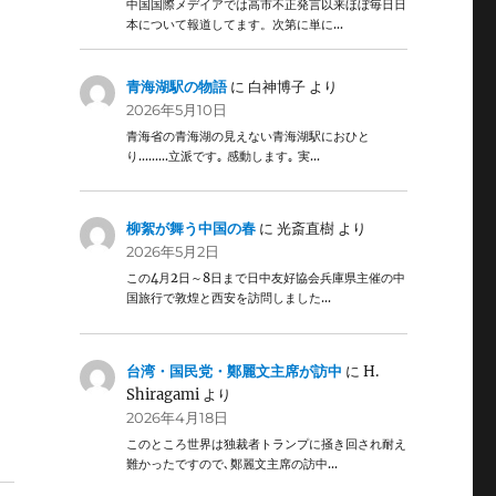
中国国際メデイアでは高市不正発言以来ほぼ毎日日
本について報道してます。次第に単に…
青海湖駅の物語
に
白神博子
より
2026年5月10日
青海省の青海湖の見えない青海湖駅におひと
り………立派です｡ 感動します｡ 実…
柳絮が舞う中国の春
に
光斎直樹
より
2026年5月2日
この4月2日～8日まで日中友好協会兵庫県主催の中
国旅行で敦煌と西安を訪問しました…
台湾・国民党・鄭麗文主席が訪中
に
H.
Shiragami
より
2026年4月18日
このところ世界は独裁者トランプに掻き回され耐え
難かったですので､鄭麗文主席の訪中…