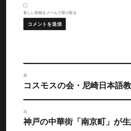
新しい投稿をメールで受け取る
投
前
稿
コスモスの会・尼崎日本語教
前
の
ナ
投
ビ
稿:
次
ゲ
神戸の中華街「南京町」が生誕
次
の