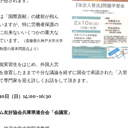
予想されます。
は「国際貢献」の建前が殆ん
いますが、特に労働者保護の
に出来ないいくつかの重大な
ています。
（斎藤善久神戸大学大学
制度の基本問題点より）
能実習生をはじめ、外国人労
を放置したままで十分な議論を経ずに国会で承認された「入管
て専門家を迎え詳しくお話をして頂きます。
0日（日）14:00~16:30
ム友好協会兵庫県連合会「会議室」