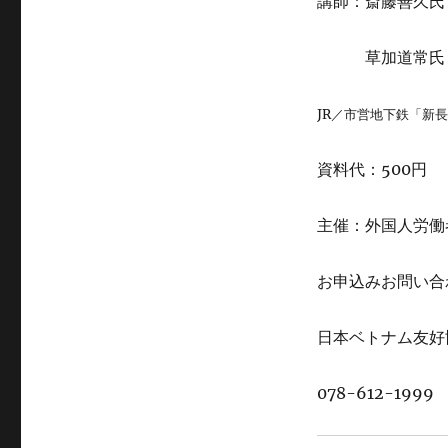
講師：斎藤善久氏
草加道常氏 神
JR／市営地下鉄「新
資料代：500円
主催：外国人労働
お申込みお問い合
日本ベトナム友好
078-612-1999 E