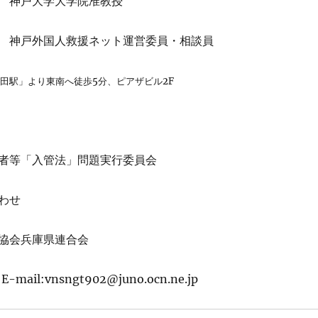
 神戸大学大学院准教授
戸外国人救援ネット運営委員・相談員
長田駅」より東南へ徒歩5分、ピアザビル2F
者等「入管法」問題実行委員会
わせ
協会兵庫県連合会
-mail:vnsngt902@juno.ocn.ne.jp