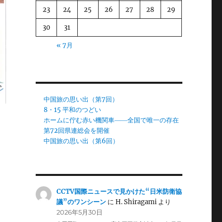
23
24
25
26
27
28
29
30
31
« 7月
中国旅の思い出（第7回）
8・15 平和のつどい
ホームに佇む赤い機関車――全国で唯一の存在
第72回県連総会を開催
中国旅の思い出（第6回）
CCTV国際ニュースで見かけた“日米防衛協
議”のワンシーン
に
H. Shiragami
より
2026年5月30日