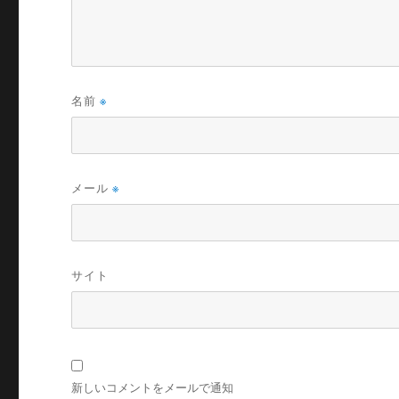
名前
※
メール
※
サイト
新しいコメントをメールで通知