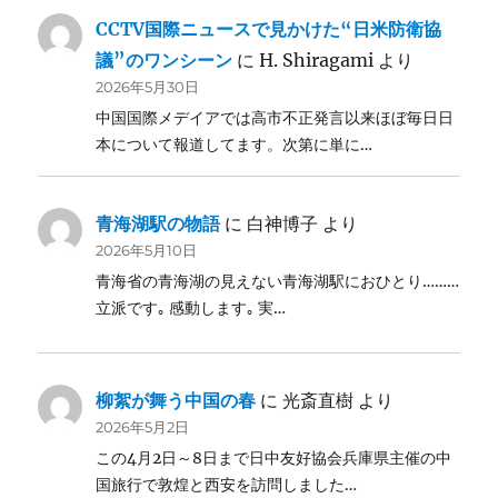
CCTV国際ニュースで見かけた“日米防衛協
議”のワンシーン
に
H. Shiragami
より
2026年5月30日
中国国際メデイアでは高市不正発言以来ほぼ毎日日
本について報道してます。次第に単に…
青海湖駅の物語
に
白神博子
より
2026年5月10日
青海省の青海湖の見えない青海湖駅におひとり………
立派です｡ 感動します｡ 実…
柳絮が舞う中国の春
に
光斎直樹
より
2026年5月2日
この4月2日～8日まで日中友好協会兵庫県主催の中
国旅行で敦煌と西安を訪問しました…