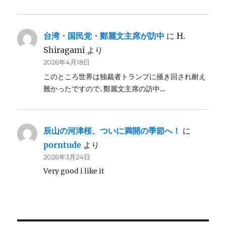
台湾・国民党・鄭麗文主席が訪中
に
H.
Shiragami
より
2026年4月18日
このところ世界は独裁者トランプに掻き回され耐え
難かったですので､鄭麗文主席の訪中…
辰山の河津桜、ついに満開の季節へ！
に
porntude
より
2026年3月24日
Very good i like it