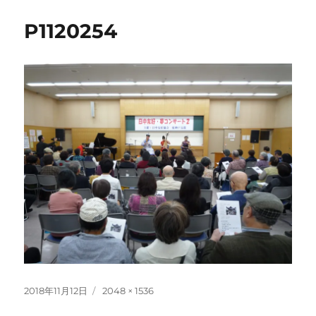
P1120254
投
フ
2018年11月12日
2048 × 1536
稿
ル